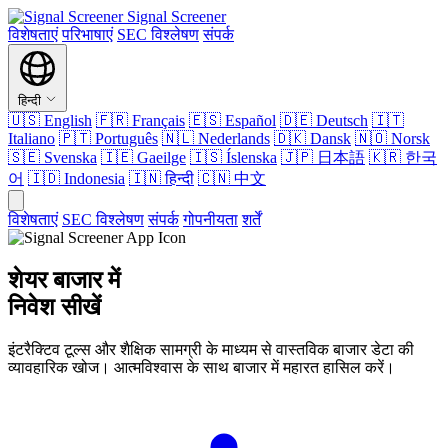
Signal Screener
विशेषताएं
परिभाषाएं
SEC विश्लेषण
संपर्क
हिन्दी
🇺🇸
English
🇫🇷
Français
🇪🇸
Español
🇩🇪
Deutsch
🇮🇹
Italiano
🇵🇹
Português
🇳🇱
Nederlands
🇩🇰
Dansk
🇳🇴
Norsk
🇸🇪
Svenska
🇮🇪
Gaeilge
🇮🇸
Íslenska
🇯🇵
日本語
🇰🇷
한국
어
🇮🇩
Indonesia
🇮🇳
हिन्दी
🇨🇳
中文
विशेषताएं
SEC विश्लेषण
संपर्क
गोपनीयता
शर्तें
शेयर बाजार में
निवेश सीखें
इंटरैक्टिव टूल्स और शैक्षिक सामग्री के माध्यम से वास्तविक बाजार डेटा की
व्यावहारिक खोज। आत्मविश्वास के साथ बाजार में महारत हासिल करें।