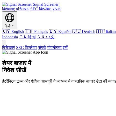
Signal Screener
विशेषताएं
परिभाषाएं
SEC विश्लेषण
संपर्क
हिन्दी
🇺🇸
English
🇫🇷
Français
🇪🇸
Español
🇩🇪
Deutsch
🇮🇹
Italia
Indonesia
🇮🇳
हिन्दी
🇨🇳
中文
विशेषताएं
SEC विश्लेषण
संपर्क
गोपनीयता
शर्तें
शेयर बाजार में
निवेश सीखें
इंटरैक्टिव टूल्स और शैक्षिक सामग्री के माध्यम से वास्तविक बाजार डेटा की व