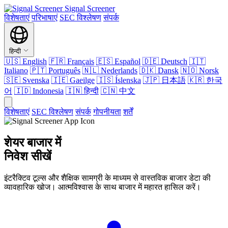
Signal Screener
विशेषताएं
परिभाषाएं
SEC विश्लेषण
संपर्क
हिन्दी
🇺🇸
English
🇫🇷
Français
🇪🇸
Español
🇩🇪
Deutsch
🇮🇹
Italiano
🇵🇹
Português
🇳🇱
Nederlands
🇩🇰
Dansk
🇳🇴
Norsk
🇸🇪
Svenska
🇮🇪
Gaeilge
🇮🇸
Íslenska
🇯🇵
日本語
🇰🇷
한국
어
🇮🇩
Indonesia
🇮🇳
हिन्दी
🇨🇳
中文
विशेषताएं
SEC विश्लेषण
संपर्क
गोपनीयता
शर्तें
शेयर बाजार में
निवेश सीखें
इंटरैक्टिव टूल्स और शैक्षिक सामग्री के माध्यम से वास्तविक बाजार डेटा की
व्यावहारिक खोज। आत्मविश्वास के साथ बाजार में महारत हासिल करें।