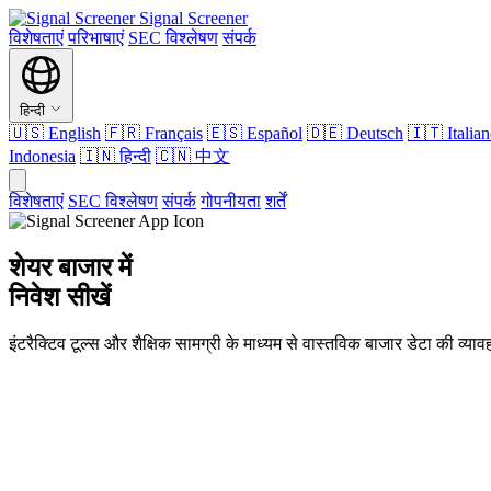
Signal Screener
विशेषताएं
परिभाषाएं
SEC विश्लेषण
संपर्क
हिन्दी
🇺🇸
English
🇫🇷
Français
🇪🇸
Español
🇩🇪
Deutsch
🇮🇹
Italia
Indonesia
🇮🇳
हिन्दी
🇨🇳
中文
विशेषताएं
SEC विश्लेषण
संपर्क
गोपनीयता
शर्तें
शेयर बाजार में
निवेश सीखें
इंटरैक्टिव टूल्स और शैक्षिक सामग्री के माध्यम से वास्तविक बाजार डेटा की व