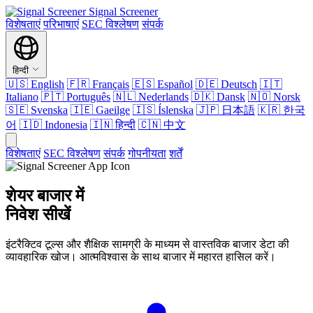
Signal Screener
विशेषताएं
परिभाषाएं
SEC विश्लेषण
संपर्क
हिन्दी
🇺🇸
English
🇫🇷
Français
🇪🇸
Español
🇩🇪
Deutsch
🇮🇹
Italiano
🇵🇹
Português
🇳🇱
Nederlands
🇩🇰
Dansk
🇳🇴
Norsk
🇸🇪
Svenska
🇮🇪
Gaeilge
🇮🇸
Íslenska
🇯🇵
日本語
🇰🇷
한국
어
🇮🇩
Indonesia
🇮🇳
हिन्दी
🇨🇳
中文
विशेषताएं
SEC विश्लेषण
संपर्क
गोपनीयता
शर्तें
शेयर बाजार में
निवेश सीखें
इंटरैक्टिव टूल्स और शैक्षिक सामग्री के माध्यम से वास्तविक बाजार डेटा की
व्यावहारिक खोज। आत्मविश्वास के साथ बाजार में महारत हासिल करें।