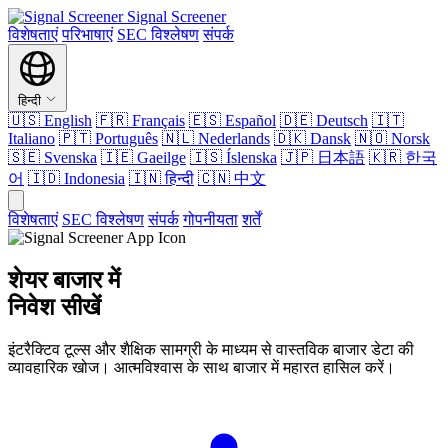
Signal Screener
विशेषताएं
परिभाषाएं
SEC विश्लेषण
संपर्क
हिन्दी
🇺🇸
English
🇫🇷
Français
🇪🇸
Español
🇩🇪
Deutsch
🇮🇹
Italiano
🇵🇹
Português
🇳🇱
Nederlands
🇩🇰
Dansk
🇳🇴
Norsk
🇸🇪
Svenska
🇮🇪
Gaeilge
🇮🇸
Íslenska
🇯🇵
日本語
🇰🇷
한국
어
🇮🇩
Indonesia
🇮🇳
हिन्दी
🇨🇳
中文
विशेषताएं
SEC विश्लेषण
संपर्क
गोपनीयता
शर्तें
शेयर बाजार में
निवेश सीखें
इंटरैक्टिव टूल्स और शैक्षिक सामग्री के माध्यम से वास्तविक बाजार डेटा की
व्यावहारिक खोज। आत्मविश्वास के साथ बाजार में महारत हासिल करें।