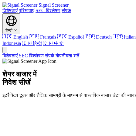
Signal Screener
विशेषताएं
परिभाषाएं
SEC विश्लेषण
संपर्क
हिन्दी
🇺🇸
English
🇫🇷
Français
🇪🇸
Español
🇩🇪
Deutsch
🇮🇹
Italia
Indonesia
🇮🇳
हिन्दी
🇨🇳
中文
विशेषताएं
SEC विश्लेषण
संपर्क
गोपनीयता
शर्तें
शेयर बाजार में
निवेश सीखें
इंटरैक्टिव टूल्स और शैक्षिक सामग्री के माध्यम से वास्तविक बाजार डेटा की व