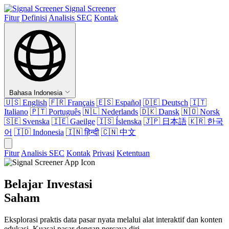
Signal Screener
Fitur
Definisi
Analisis SEC
Kontak
Bahasa Indonesia
🇺🇸
English
🇫🇷
Français
🇪🇸
Español
🇩🇪
Deutsch
🇮🇹
Italiano
🇵🇹
Português
🇳🇱
Nederlands
🇩🇰
Dansk
🇳🇴
Norsk
🇸🇪
Svenska
🇮🇪
Gaeilge
🇮🇸
Íslenska
🇯🇵
日本語
🇰🇷
한국
어
🇮🇩
Indonesia
🇮🇳
हिन्दी
🇨🇳
中文
Fitur
Analisis SEC
Kontak
Privasi
Ketentuan
Belajar Investasi
Saham
Eksplorasi praktis data pasar nyata melalui alat interaktif dan konten
edukasi. Kuasai pasar dengan percaya diri.