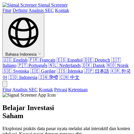
Signal Screener
Fitur
Definisi
Analisis SEC
Kontak
Bahasa Indonesia
🇺🇸
English
🇫🇷
Français
🇪🇸
Español
🇩🇪
Deutsch
🇮🇹
Italiano
🇵🇹
Português
🇳🇱
Nederlands
🇩🇰
Dansk
🇳🇴
Norsk
🇸🇪
Svenska
🇮🇪
Gaeilge
🇮🇸
Íslenska
🇯🇵
日本語
🇰🇷
한국
어
🇮🇩
Indonesia
🇮🇳
हिन्दी
🇨🇳
中文
Fitur
Analisis SEC
Kontak
Privasi
Ketentuan
Belajar Investasi
Saham
Eksplorasi praktis data pasar nyata melalui alat interaktif dan konten
edukasi. Kuasai pasar dengan percaya diri.