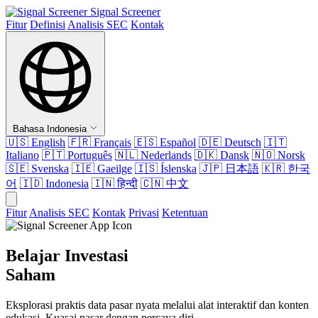
Signal Screener
Fitur
Definisi
Analisis SEC
Kontak
Bahasa Indonesia
🇺🇸
English
🇫🇷
Français
🇪🇸
Español
🇩🇪
Deutsch
🇮🇹
Italiano
🇵🇹
Português
🇳🇱
Nederlands
🇩🇰
Dansk
🇳🇴
Norsk
🇸🇪
Svenska
🇮🇪
Gaeilge
🇮🇸
Íslenska
🇯🇵
日本語
🇰🇷
한국
어
🇮🇩
Indonesia
🇮🇳
हिन्दी
🇨🇳
中文
Fitur
Analisis SEC
Kontak
Privasi
Ketentuan
Belajar Investasi
Saham
Eksplorasi praktis data pasar nyata melalui alat interaktif dan konten
edukasi. Kuasai pasar dengan percaya diri.