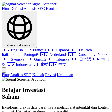
Signal Screener
Fitur
Definisi
Analisis SEC
Kontak
Bahasa Indonesia
🇺🇸
English
🇫🇷
Français
🇪🇸
Español
🇩🇪
Deutsch
🇮🇹
Italiano
🇵🇹
Português
🇳🇱
Nederlands
🇩🇰
Dansk
🇳🇴
Norsk
🇸🇪
Svenska
🇮🇪
Gaeilge
🇮🇸
Íslenska
🇯🇵
日本語
🇰🇷
한국
어
🇮🇩
Indonesia
🇮🇳
हिन्दी
🇨🇳
中文
Fitur
Analisis SEC
Kontak
Privasi
Ketentuan
Belajar Investasi
Saham
Eksplorasi praktis data pasar nyata melalui alat interaktif dan konten
edukasi. Kuasai pasar dengan percaya diri.