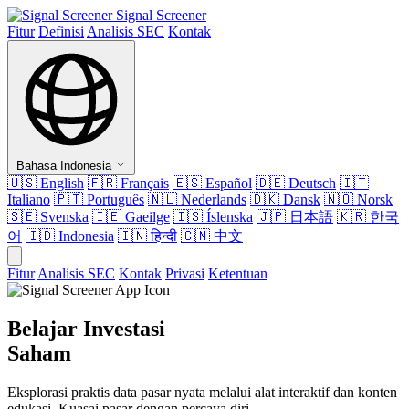
Signal Screener
Fitur
Definisi
Analisis SEC
Kontak
Bahasa Indonesia
🇺🇸
English
🇫🇷
Français
🇪🇸
Español
🇩🇪
Deutsch
🇮🇹
Italiano
🇵🇹
Português
🇳🇱
Nederlands
🇩🇰
Dansk
🇳🇴
Norsk
🇸🇪
Svenska
🇮🇪
Gaeilge
🇮🇸
Íslenska
🇯🇵
日本語
🇰🇷
한국
어
🇮🇩
Indonesia
🇮🇳
हिन्दी
🇨🇳
中文
Fitur
Analisis SEC
Kontak
Privasi
Ketentuan
Belajar Investasi
Saham
Eksplorasi praktis data pasar nyata melalui alat interaktif dan konten
edukasi. Kuasai pasar dengan percaya diri.