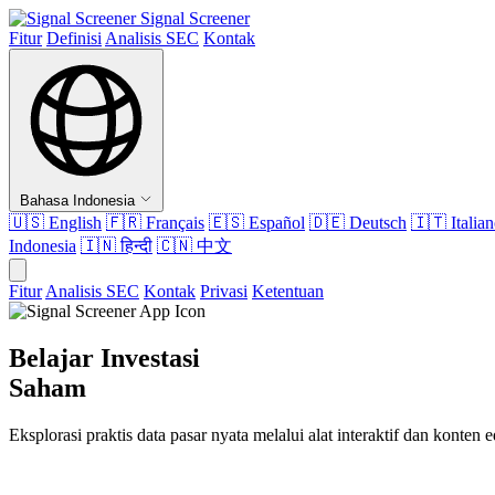
Signal Screener
Fitur
Definisi
Analisis SEC
Kontak
Bahasa Indonesia
🇺🇸
English
🇫🇷
Français
🇪🇸
Español
🇩🇪
Deutsch
🇮🇹
Italia
Indonesia
🇮🇳
हिन्दी
🇨🇳
中文
Fitur
Analisis SEC
Kontak
Privasi
Ketentuan
Belajar Investasi
Saham
Eksplorasi praktis data pasar nyata melalui alat interaktif dan konten 