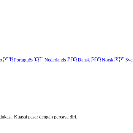
no
🇵🇹
Português
🇳🇱
Nederlands
🇩🇰
Dansk
🇳🇴
Norsk
🇸🇪
Sve
edukasi. Kuasai pasar dengan percaya diri.