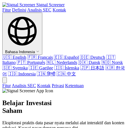
Signal Screener
Fitur
Definisi
Analisis SEC
Kontak
Bahasa Indonesia
🇺🇸
English
🇫🇷
Français
🇪🇸
Español
🇩🇪
Deutsch
🇮🇹
Italiano
🇵🇹
Português
🇳🇱
Nederlands
🇩🇰
Dansk
🇳🇴
Norsk
🇸🇪
Svenska
🇮🇪
Gaeilge
🇮🇸
Íslenska
🇯🇵
日本語
🇰🇷
한국
어
🇮🇩
Indonesia
🇮🇳
हिन्दी
🇨🇳
中文
Fitur
Analisis SEC
Kontak
Privasi
Ketentuan
Belajar Investasi
Saham
Eksplorasi praktis data pasar nyata melalui alat interaktif dan konten
edukasi. Kuasai pasar dengan percaya diri.