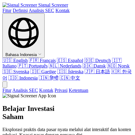
Signal Screener
Fitur
Definisi
Analisis SEC
Kontak
Bahasa Indonesia
🇺🇸
English
🇫🇷
Français
🇪🇸
Español
🇩🇪
Deutsch
🇮🇹
Italiano
🇵🇹
Português
🇳🇱
Nederlands
🇩🇰
Dansk
🇳🇴
Norsk
🇸🇪
Svenska
🇮🇪
Gaeilge
🇮🇸
Íslenska
🇯🇵
日本語
🇰🇷
한국
어
🇮🇩
Indonesia
🇮🇳
हिन्दी
🇨🇳
中文
Fitur
Analisis SEC
Kontak
Privasi
Ketentuan
Belajar Investasi
Saham
Eksplorasi praktis data pasar nyata melalui alat interaktif dan konten
edukasi. Kuasai pasar dengan percaya diri.