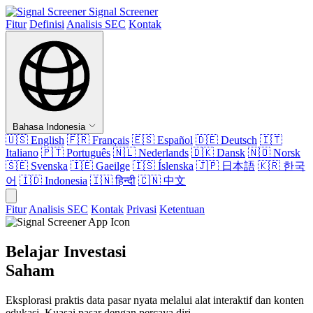
Signal Screener
Fitur
Definisi
Analisis SEC
Kontak
Bahasa Indonesia
🇺🇸
English
🇫🇷
Français
🇪🇸
Español
🇩🇪
Deutsch
🇮🇹
Italiano
🇵🇹
Português
🇳🇱
Nederlands
🇩🇰
Dansk
🇳🇴
Norsk
🇸🇪
Svenska
🇮🇪
Gaeilge
🇮🇸
Íslenska
🇯🇵
日本語
🇰🇷
한국
어
🇮🇩
Indonesia
🇮🇳
हिन्दी
🇨🇳
中文
Fitur
Analisis SEC
Kontak
Privasi
Ketentuan
Belajar Investasi
Saham
Eksplorasi praktis data pasar nyata melalui alat interaktif dan konten
edukasi. Kuasai pasar dengan percaya diri.