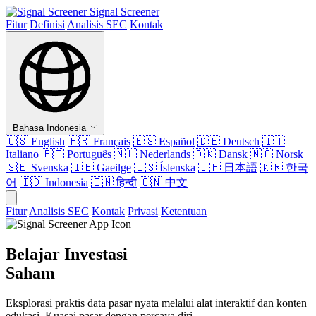
Signal Screener
Fitur
Definisi
Analisis SEC
Kontak
Bahasa Indonesia
🇺🇸
English
🇫🇷
Français
🇪🇸
Español
🇩🇪
Deutsch
🇮🇹
Italiano
🇵🇹
Português
🇳🇱
Nederlands
🇩🇰
Dansk
🇳🇴
Norsk
🇸🇪
Svenska
🇮🇪
Gaeilge
🇮🇸
Íslenska
🇯🇵
日本語
🇰🇷
한국
어
🇮🇩
Indonesia
🇮🇳
हिन्दी
🇨🇳
中文
Fitur
Analisis SEC
Kontak
Privasi
Ketentuan
Belajar Investasi
Saham
Eksplorasi praktis data pasar nyata melalui alat interaktif dan konten
edukasi. Kuasai pasar dengan percaya diri.