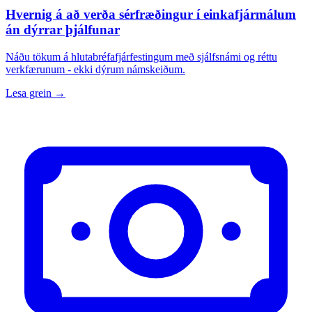
Hvernig á að verða sérfræðingur í einkafjármálum
án dýrrar þjálfunar
Náðu tökum á hlutabréfafjárfestingum með sjálfsnámi og réttu
verkfærunum - ekki dýrum námskeiðum.
Lesa grein →