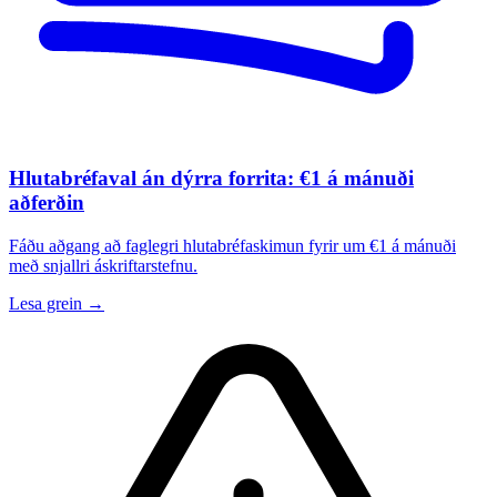
Hlutabréfaval án dýrra forrita: €1 á mánuði
aðferðin
Fáðu aðgang að faglegri hlutabréfaskimun fyrir um €1 á mánuði
með snjallri áskriftarstefnu.
Lesa grein →