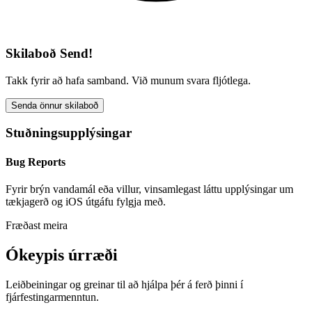
Skilaboð Send!
Takk fyrir að hafa samband. Við munum svara fljótlega.
Senda önnur skilaboð
Stuðningsupplýsingar
Bug Reports
Fyrir brýn vandamál eða villur, vinsamlegast láttu upplýsingar um
tækjagerð og iOS útgáfu fylgja með.
Fræðast meira
Ókeypis úrræði
Leiðbeiningar og greinar til að hjálpa þér á ferð þinni í
fjárfestingarmenntun.