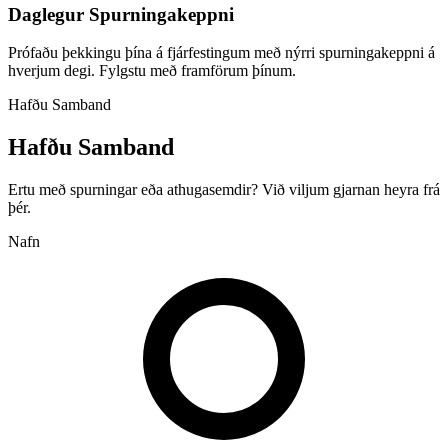
Daglegur Spurningakeppni
Prófaðu þekkingu þína á fjárfestingum með nýrri spurningakeppni á
hverjum degi. Fylgstu með framförum þínum.
Hafðu Samband
Hafðu Samband
Ertu með spurningar eða athugasemdir? Við viljum gjarnan heyra frá
þér.
Nafn