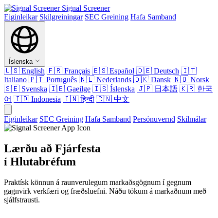
Signal Screener
Eiginleikar
Skilgreiningar
SEC Greining
Hafa Samband
Íslenska
🇺🇸
English
🇫🇷
Français
🇪🇸
Español
🇩🇪
Deutsch
🇮🇹
Italiano
🇵🇹
Português
🇳🇱
Nederlands
🇩🇰
Dansk
🇳🇴
Norsk
🇸🇪
Svenska
🇮🇪
Gaeilge
🇮🇸
Íslenska
🇯🇵
日本語
🇰🇷
한국
어
🇮🇩
Indonesia
🇮🇳
हिन्दी
🇨🇳
中文
Eiginleikar
SEC Greining
Hafa Samband
Persónuvernd
Skilmálar
Lærðu að Fjárfesta
í Hlutabréfum
Praktísk könnun á raunverulegum markaðsgögnum í gegnum
gagnvirk verkfæri og fræðsluefni. Náðu tökum á markaðnum með
sjálfstrausti.