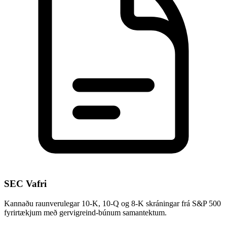
SEC Vafri
Kannaðu raunverulegar 10-K, 10-Q og 8-K skráningar frá S&P 500
fyrirtækjum með gervigreind-búnum samantektum.