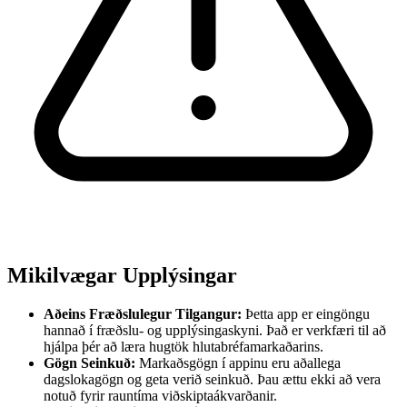
Mikilvægar Upplýsingar
Aðeins Fræðslulegur Tilgangur:
Þetta app er eingöngu
hannað í fræðslu- og upplýsingaskyni. Það er verkfæri til að
hjálpa þér að læra hugtök hlutabréfamarkaðarins.
Gögn Seinkuð:
Markaðsgögn í appinu eru aðallega
dagslokagögn og geta verið seinkuð. Þau ættu ekki að vera
notuð fyrir rauntíma viðskiptaákvarðanir.