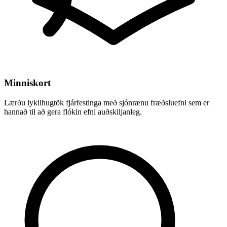
Minniskort
Lærðu lykilhugtök fjárfestinga með sjónrænu fræðsluefni sem er
hannað til að gera flókin efni auðskiljanleg.