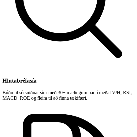
Hlutabréfasía
Búðu til sérsniðnar síur með 30+ mælingum þar á meðal V/H, RSI,
MACD, ROE og fleira til að finna tækifæri.