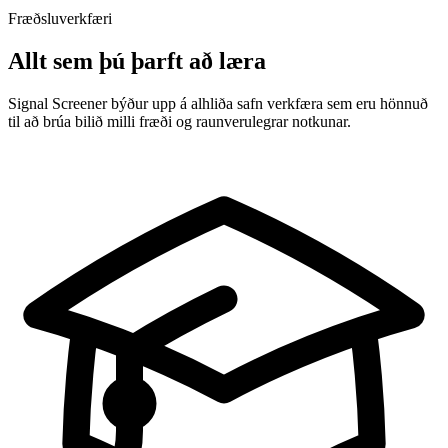
Fræðsluverkfæri
Allt sem þú þarft að læra
Signal Screener býður upp á alhliða safn verkfæra sem eru hönnuð
til að brúa bilið milli fræði og raunverulegrar notkunar.