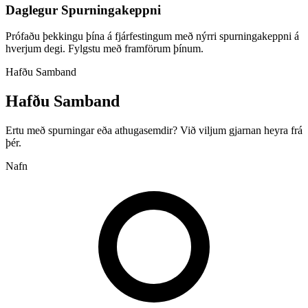
Daglegur Spurningakeppni
Prófaðu þekkingu þína á fjárfestingum með nýrri spurningakeppni á
hverjum degi. Fylgstu með framförum þínum.
Hafðu Samband
Hafðu Samband
Ertu með spurningar eða athugasemdir? Við viljum gjarnan heyra frá
þér.
Nafn