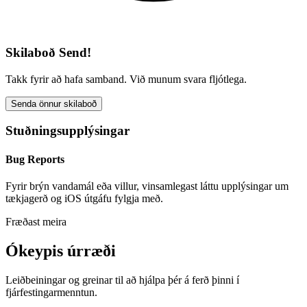
Skilaboð Send!
Takk fyrir að hafa samband. Við munum svara fljótlega.
Senda önnur skilaboð
Stuðningsupplýsingar
Bug Reports
Fyrir brýn vandamál eða villur, vinsamlegast láttu upplýsingar um
tækjagerð og iOS útgáfu fylgja með.
Fræðast meira
Ókeypis úrræði
Leiðbeiningar og greinar til að hjálpa þér á ferð þinni í
fjárfestingarmenntun.