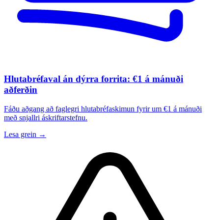
Hlutabréfaval án dýrra forrita: €1 á mánuði
aðferðin
Fáðu aðgang að faglegri hlutabréfaskimun fyrir um €1 á mánuði
með snjallri áskriftarstefnu.
Lesa grein →