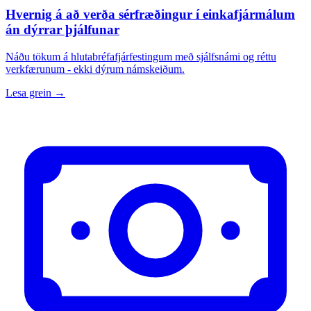
Hvernig á að verða sérfræðingur í einkafjármálum
án dýrrar þjálfunar
Náðu tökum á hlutabréfafjárfestingum með sjálfsnámi og réttu
verkfærunum - ekki dýrum námskeiðum.
Lesa grein →