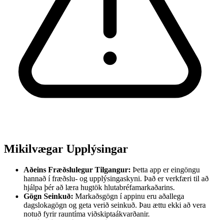
Mikilvægar Upplýsingar
Aðeins Fræðslulegur Tilgangur:
Þetta app er eingöngu
hannað í fræðslu- og upplýsingaskyni. Það er verkfæri til að
hjálpa þér að læra hugtök hlutabréfamarkaðarins.
Gögn Seinkuð:
Markaðsgögn í appinu eru aðallega
dagslokagögn og geta verið seinkuð. Þau ættu ekki að vera
notuð fyrir rauntíma viðskiptaákvarðanir.