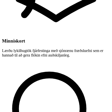
Minniskort
Lærðu lykilhugtök fjárfestinga með sjónrænu fræðsluefni sem er
hannað til að gera flókin efni auðskiljanleg.