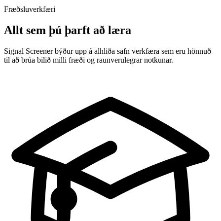
Fræðsluverkfæri
Allt sem þú þarft að læra
Signal Screener býður upp á alhliða safn verkfæra sem eru hönnuð
til að brúa bilið milli fræði og raunverulegrar notkunar.