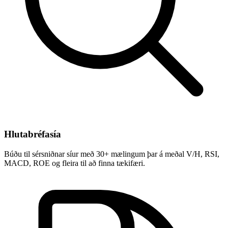
Hlutabréfasía
Búðu til sérsniðnar síur með 30+ mælingum þar á meðal V/H, RSI,
MACD, ROE og fleira til að finna tækifæri.