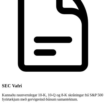
SEC Vafri
Kannaðu raunverulegar 10-K, 10-Q og 8-K skráningar frá S&P 500
fyrirtækjum með gervigreind-búnum samantektum.