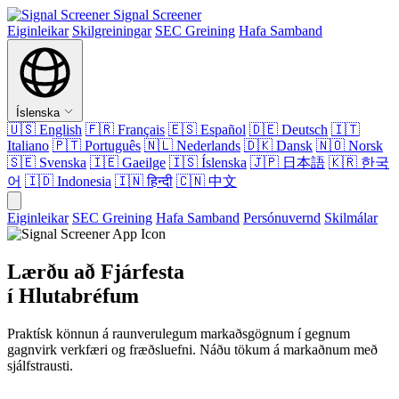
Signal Screener
Eiginleikar
Skilgreiningar
SEC Greining
Hafa Samband
Íslenska
🇺🇸
English
🇫🇷
Français
🇪🇸
Español
🇩🇪
Deutsch
🇮🇹
Italiano
🇵🇹
Português
🇳🇱
Nederlands
🇩🇰
Dansk
🇳🇴
Norsk
🇸🇪
Svenska
🇮🇪
Gaeilge
🇮🇸
Íslenska
🇯🇵
日本語
🇰🇷
한국
어
🇮🇩
Indonesia
🇮🇳
हिन्दी
🇨🇳
中文
Eiginleikar
SEC Greining
Hafa Samband
Persónuvernd
Skilmálar
Lærðu að Fjárfesta
í Hlutabréfum
Praktísk könnun á raunverulegum markaðsgögnum í gegnum
gagnvirk verkfæri og fræðsluefni. Náðu tökum á markaðnum með
sjálfstrausti.