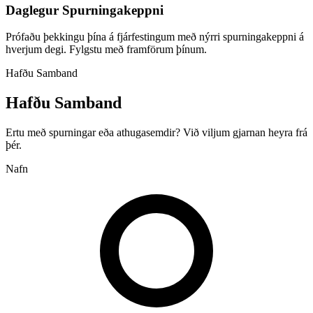
Daglegur Spurningakeppni
Prófaðu þekkingu þína á fjárfestingum með nýrri spurningakeppni á
hverjum degi. Fylgstu með framförum þínum.
Hafðu Samband
Hafðu Samband
Ertu með spurningar eða athugasemdir? Við viljum gjarnan heyra frá
þér.
Nafn