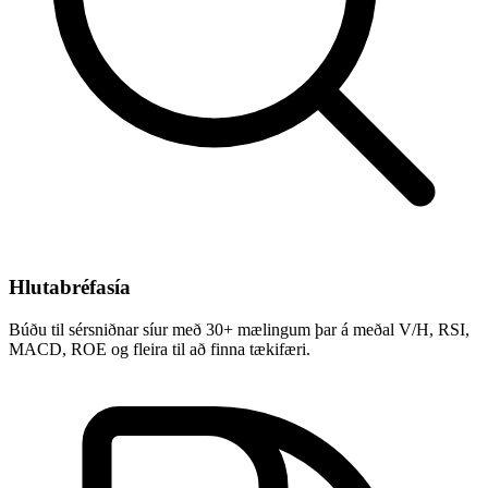
Hlutabréfasía
Búðu til sérsniðnar síur með 30+ mælingum þar á meðal V/H, RSI,
MACD, ROE og fleira til að finna tækifæri.