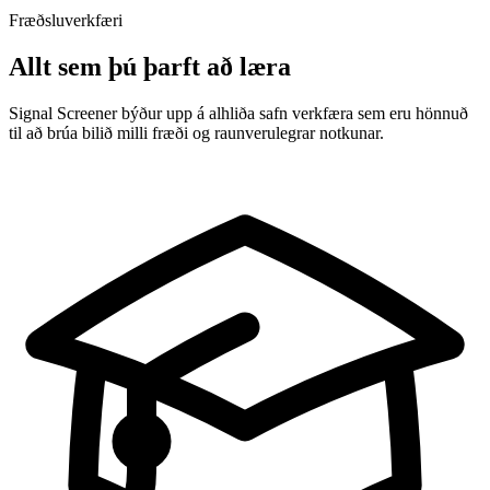
Fræðsluverkfæri
Allt sem þú þarft að læra
Signal Screener býður upp á alhliða safn verkfæra sem eru hönnuð
til að brúa bilið milli fræði og raunverulegrar notkunar.