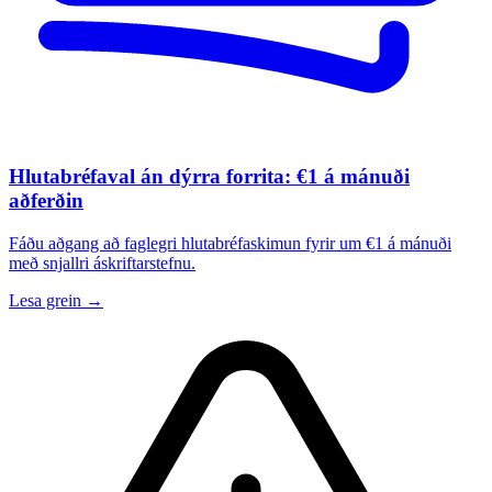
Hlutabréfaval án dýrra forrita: €1 á mánuði
aðferðin
Fáðu aðgang að faglegri hlutabréfaskimun fyrir um €1 á mánuði
með snjallri áskriftarstefnu.
Lesa grein →