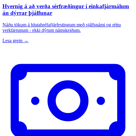
Hvernig á að verða sérfræðingur í einkafjármálum
án dýrrar þjálfunar
Náðu tökum á hlutabréfafjárfestingum með sjálfsnámi og réttu
verkfærunum - ekki dýrum námskeiðum.
Lesa grein →