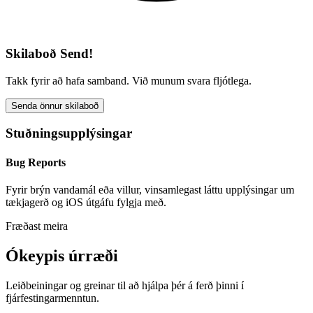
Skilaboð Send!
Takk fyrir að hafa samband. Við munum svara fljótlega.
Senda önnur skilaboð
Stuðningsupplýsingar
Bug Reports
Fyrir brýn vandamál eða villur, vinsamlegast láttu upplýsingar um
tækjagerð og iOS útgáfu fylgja með.
Fræðast meira
Ókeypis úrræði
Leiðbeiningar og greinar til að hjálpa þér á ferð þinni í
fjárfestingarmenntun.