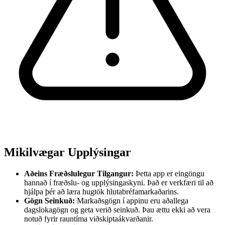
Mikilvægar Upplýsingar
Aðeins Fræðslulegur Tilgangur:
Þetta app er eingöngu
hannað í fræðslu- og upplýsingaskyni. Það er verkfæri til að
hjálpa þér að læra hugtök hlutabréfamarkaðarins.
Gögn Seinkuð:
Markaðsgögn í appinu eru aðallega
dagslokagögn og geta verið seinkuð. Þau ættu ekki að vera
notuð fyrir rauntíma viðskiptaákvarðanir.