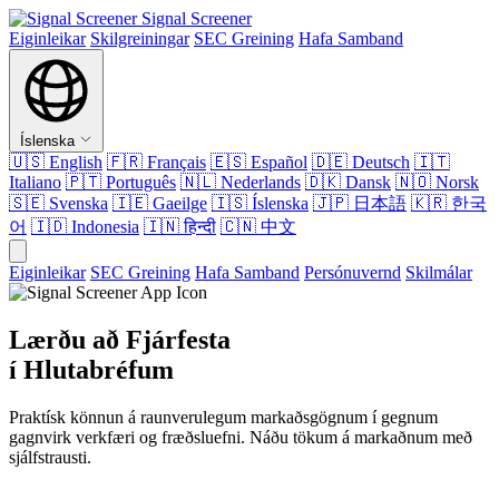
Signal Screener
Eiginleikar
Skilgreiningar
SEC Greining
Hafa Samband
Íslenska
🇺🇸
English
🇫🇷
Français
🇪🇸
Español
🇩🇪
Deutsch
🇮🇹
Italiano
🇵🇹
Português
🇳🇱
Nederlands
🇩🇰
Dansk
🇳🇴
Norsk
🇸🇪
Svenska
🇮🇪
Gaeilge
🇮🇸
Íslenska
🇯🇵
日本語
🇰🇷
한국
어
🇮🇩
Indonesia
🇮🇳
हिन्दी
🇨🇳
中文
Eiginleikar
SEC Greining
Hafa Samband
Persónuvernd
Skilmálar
Lærðu að Fjárfesta
í Hlutabréfum
Praktísk könnun á raunverulegum markaðsgögnum í gegnum
gagnvirk verkfæri og fræðsluefni. Náðu tökum á markaðnum með
sjálfstrausti.