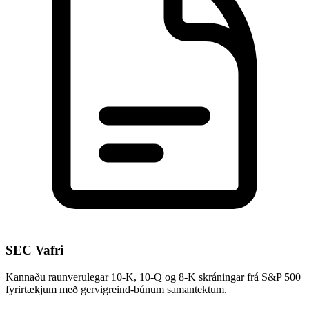
SEC Vafri
Kannaðu raunverulegar 10-K, 10-Q og 8-K skráningar frá S&P 500
fyrirtækjum með gervigreind-búnum samantektum.