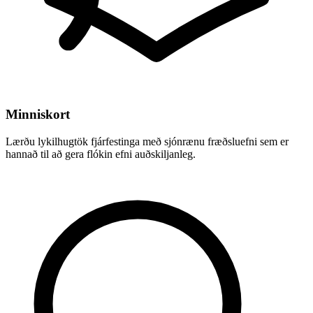
Minniskort
Lærðu lykilhugtök fjárfestinga með sjónrænu fræðsluefni sem er
hannað til að gera flókin efni auðskiljanleg.