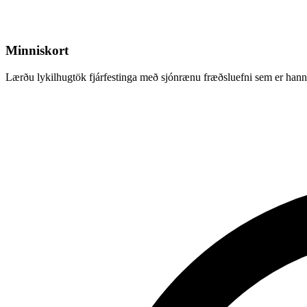
Minniskort
Lærðu lykilhugtök fjárfestinga með sjónrænu fræðsluefni sem er hannað