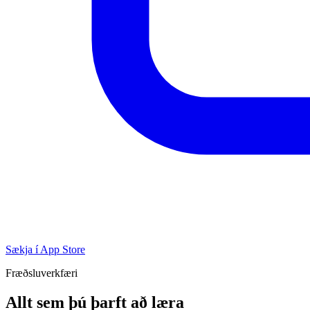
Sækja í App Store
Fræðsluverkfæri
Allt sem þú þarft að læra