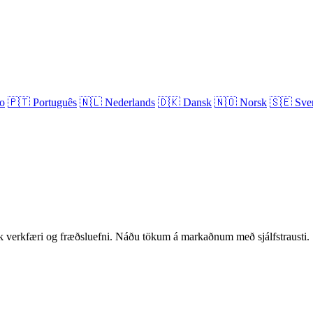
no
🇵🇹
Português
🇳🇱
Nederlands
🇩🇰
Dansk
🇳🇴
Norsk
🇸🇪
Sve
verkfæri og fræðsluefni. Náðu tökum á markaðnum með sjálfstrausti.