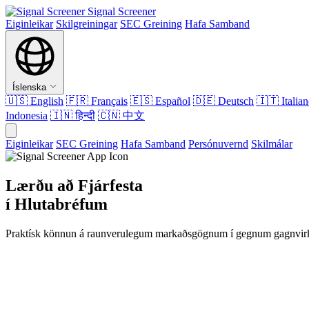
Signal Screener
Eiginleikar
Skilgreiningar
SEC Greining
Hafa Samband
Íslenska
🇺🇸
English
🇫🇷
Français
🇪🇸
Español
🇩🇪
Deutsch
🇮🇹
Italia
Indonesia
🇮🇳
हिन्दी
🇨🇳
中文
Eiginleikar
SEC Greining
Hafa Samband
Persónuvernd
Skilmálar
Lærðu að Fjárfesta
í Hlutabréfum
Praktísk könnun á raunverulegum markaðsgögnum í gegnum gagnvirk 