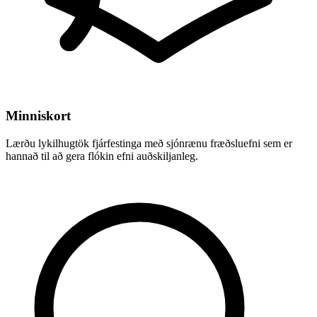
Minniskort
Lærðu lykilhugtök fjárfestinga með sjónrænu fræðsluefni sem er
hannað til að gera flókin efni auðskiljanleg.