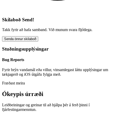
Skilaboð Send!
Takk fyrir að hafa samband. Við munum svara fljótlega.
Senda önnur skilaboð
Stuðningsupplýsingar
Bug Reports
Fyrir brýn vandamál eða villur, vinsamlegast láttu upplýsingar um
tækjagerð og iOS útgáfu fylgja með.
Fræðast meira
Ókeypis úrræði
Leiðbeiningar og greinar til að hjálpa þér á ferð þinni í
fjárfestingarmenntun.