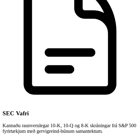
SEC Vafri
Kannaðu raunverulegar 10-K, 10-Q og 8-K skráningar frá S&P 500
fyrirtækjum með gervigreind-búnum samantektum.