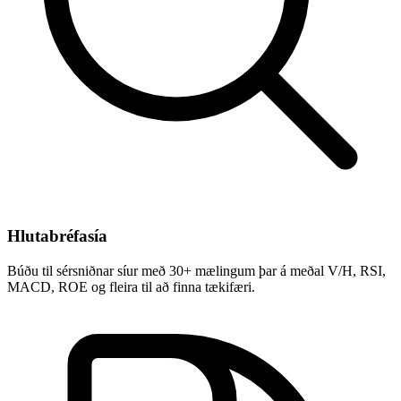
Hlutabréfasía
Búðu til sérsniðnar síur með 30+ mælingum þar á meðal V/H, RSI,
MACD, ROE og fleira til að finna tækifæri.