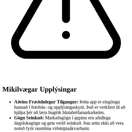
Mikilvægar Upplýsingar
Aðeins Fræðslulegur Tilgangur:
Þetta app er eingöngu
hannað í fræðslu- og upplýsingaskyni. Það er verkfæri til að
hjálpa þér að læra hugtök hlutabréfamarkaðarins.
Gögn Seinkuð:
Markaðsgögn í appinu eru aðallega
dagslokagögn og geta verið seinkuð. Þau ættu ekki að vera
notuð fyrir rauntíma viðskiptaákvarðanir.