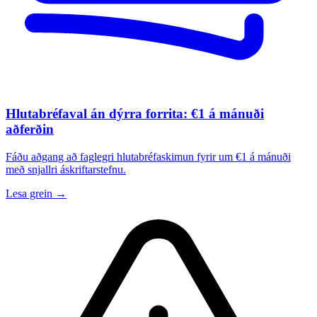
Hlutabréfaval án dýrra forrita: €1 á mánuði
aðferðin
Fáðu aðgang að faglegri hlutabréfaskimun fyrir um €1 á mánuði
með snjallri áskriftarstefnu.
Lesa grein →