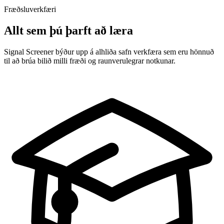
Fræðsluverkfæri
Allt sem þú þarft að læra
Signal Screener býður upp á alhliða safn verkfæra sem eru hönnuð
til að brúa bilið milli fræði og raunverulegrar notkunar.