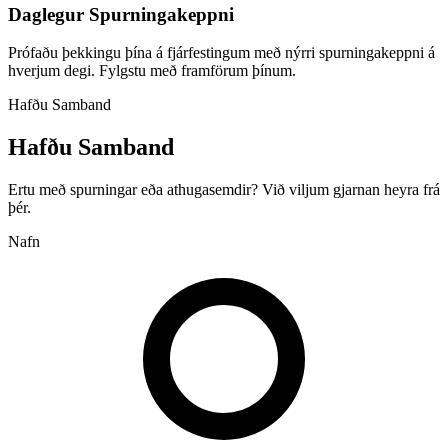
Daglegur Spurningakeppni
Prófaðu þekkingu þína á fjárfestingum með nýrri spurningakeppni á
hverjum degi. Fylgstu með framförum þínum.
Hafðu Samband
Hafðu Samband
Ertu með spurningar eða athugasemdir? Við viljum gjarnan heyra frá
þér.
Nafn