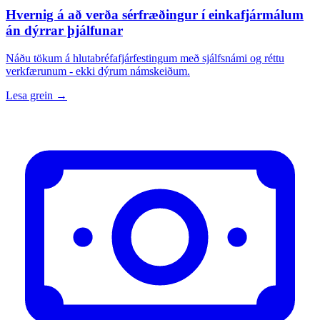
Hvernig á að verða sérfræðingur í einkafjármálum
án dýrrar þjálfunar
Náðu tökum á hlutabréfafjárfestingum með sjálfsnámi og réttu
verkfærunum - ekki dýrum námskeiðum.
Lesa grein →