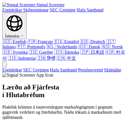
Signal Screener
Eiginleikar
Skilgreiningar
SEC Greining
Hafa Samband
Íslenska
🇺🇸
English
🇫🇷
Français
🇪🇸
Español
🇩🇪
Deutsch
🇮🇹
Italiano
🇵🇹
Português
🇳🇱
Nederlands
🇩🇰
Dansk
🇳🇴
Norsk
🇸🇪
Svenska
🇮🇪
Gaeilge
🇮🇸
Íslenska
🇯🇵
日本語
🇰🇷
한국
어
🇮🇩
Indonesia
🇮🇳
हिन्दी
🇨🇳
中文
Eiginleikar
SEC Greining
Hafa Samband
Persónuvernd
Skilmálar
Lærðu að Fjárfesta
í Hlutabréfum
Praktísk könnun á raunverulegum markaðsgögnum í gegnum
gagnvirk verkfæri og fræðsluefni. Náðu tökum á markaðnum með
sjálfstrausti.