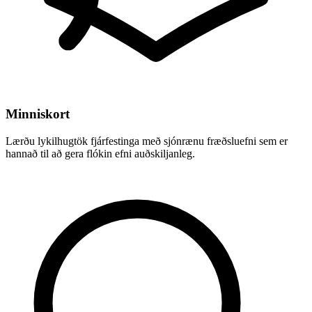
Minniskort
Lærðu lykilhugtök fjárfestinga með sjónrænu fræðsluefni sem er
hannað til að gera flókin efni auðskiljanleg.