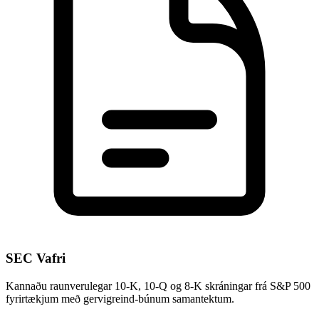
SEC Vafri
Kannaðu raunverulegar 10-K, 10-Q og 8-K skráningar frá S&P 500
fyrirtækjum með gervigreind-búnum samantektum.