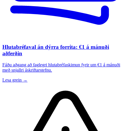
Hlutabréfaval án dýrra forrita: €1 á mánuði
aðferðin
Fáðu aðgang að faglegri hlutabréfaskimun fyrir um €1 á mánuði
með snjallri áskriftarstefnu.
Lesa grein →