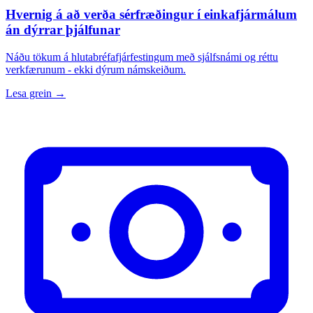
Hvernig á að verða sérfræðingur í einkafjármálum
án dýrrar þjálfunar
Náðu tökum á hlutabréfafjárfestingum með sjálfsnámi og réttu
verkfærunum - ekki dýrum námskeiðum.
Lesa grein →