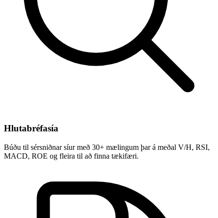
Hlutabréfasía
Búðu til sérsniðnar síur með 30+ mælingum þar á meðal V/H, RSI,
MACD, ROE og fleira til að finna tækifæri.