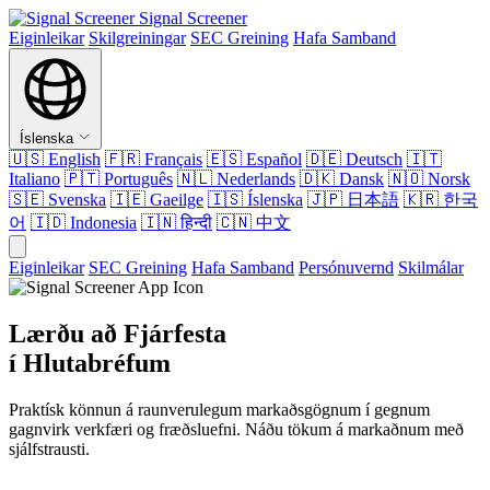
Signal Screener
Eiginleikar
Skilgreiningar
SEC Greining
Hafa Samband
Íslenska
🇺🇸
English
🇫🇷
Français
🇪🇸
Español
🇩🇪
Deutsch
🇮🇹
Italiano
🇵🇹
Português
🇳🇱
Nederlands
🇩🇰
Dansk
🇳🇴
Norsk
🇸🇪
Svenska
🇮🇪
Gaeilge
🇮🇸
Íslenska
🇯🇵
日本語
🇰🇷
한국
어
🇮🇩
Indonesia
🇮🇳
हिन्दी
🇨🇳
中文
Eiginleikar
SEC Greining
Hafa Samband
Persónuvernd
Skilmálar
Lærðu að Fjárfesta
í Hlutabréfum
Praktísk könnun á raunverulegum markaðsgögnum í gegnum
gagnvirk verkfæri og fræðsluefni. Náðu tökum á markaðnum með
sjálfstrausti.