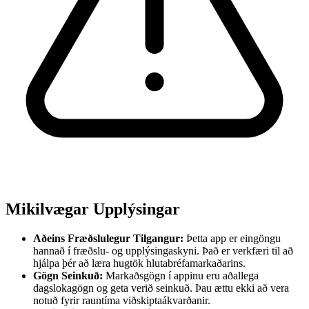
Mikilvægar Upplýsingar
Aðeins Fræðslulegur Tilgangur:
Þetta app er eingöngu
hannað í fræðslu- og upplýsingaskyni. Það er verkfæri til að
hjálpa þér að læra hugtök hlutabréfamarkaðarins.
Gögn Seinkuð:
Markaðsgögn í appinu eru aðallega
dagslokagögn og geta verið seinkuð. Þau ættu ekki að vera
notuð fyrir rauntíma viðskiptaákvarðanir.