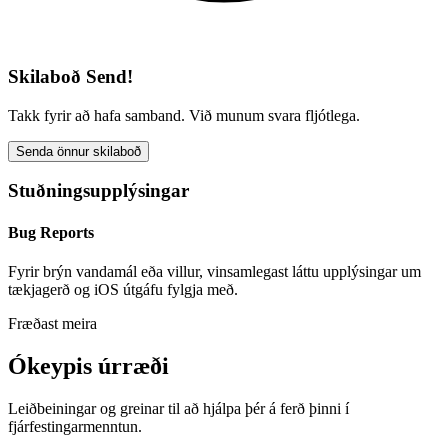
Skilaboð Send!
Takk fyrir að hafa samband. Við munum svara fljótlega.
Senda önnur skilaboð
Stuðningsupplýsingar
Bug Reports
Fyrir brýn vandamál eða villur, vinsamlegast láttu upplýsingar um
tækjagerð og iOS útgáfu fylgja með.
Fræðast meira
Ókeypis úrræði
Leiðbeiningar og greinar til að hjálpa þér á ferð þinni í
fjárfestingarmenntun.