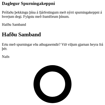
Daglegur Spurningakeppni
Prófaðu þekkingu þína á fjárfestingum með nýrri spurningakeppni á
hverjum degi. Fylgstu með framförum þínum.
Hafðu Samband
Hafðu Samband
Ertu með spurningar eða athugasemdir? Við viljum gjarnan heyra frá
þér.
Nafn