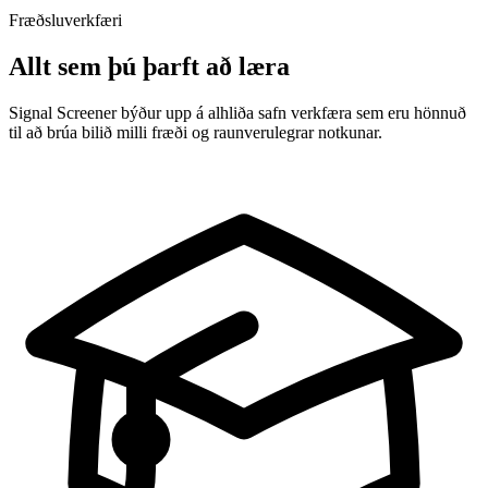
Fræðsluverkfæri
Allt sem þú þarft að læra
Signal Screener býður upp á alhliða safn verkfæra sem eru hönnuð
til að brúa bilið milli fræði og raunverulegrar notkunar.