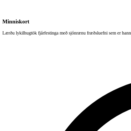
Minniskort
Lærðu lykilhugtök fjárfestinga með sjónrænu fræðsluefni sem er hannað