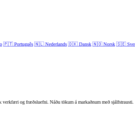
no
🇵🇹
Português
🇳🇱
Nederlands
🇩🇰
Dansk
🇳🇴
Norsk
🇸🇪
Sve
verkfæri og fræðsluefni. Náðu tökum á markaðnum með sjálfstrausti.