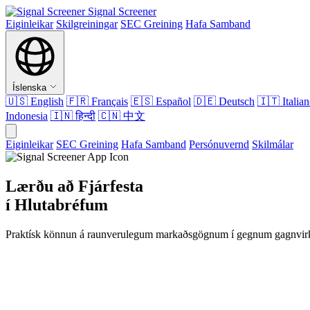
Signal Screener
Eiginleikar
Skilgreiningar
SEC Greining
Hafa Samband
Íslenska
🇺🇸
English
🇫🇷
Français
🇪🇸
Español
🇩🇪
Deutsch
🇮🇹
Italia
Indonesia
🇮🇳
हिन्दी
🇨🇳
中文
Eiginleikar
SEC Greining
Hafa Samband
Persónuvernd
Skilmálar
Lærðu að Fjárfesta
í Hlutabréfum
Praktísk könnun á raunverulegum markaðsgögnum í gegnum gagnvirk 