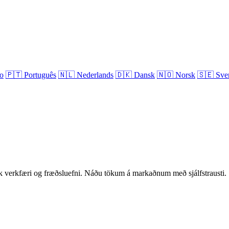
no
🇵🇹
Português
🇳🇱
Nederlands
🇩🇰
Dansk
🇳🇴
Norsk
🇸🇪
Sve
verkfæri og fræðsluefni. Náðu tökum á markaðnum með sjálfstrausti.