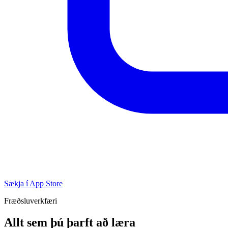
Sækja í App Store
Fræðsluverkfæri
Allt sem þú þarft að læra