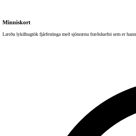
Minniskort
Lærðu lykilhugtök fjárfestinga með sjónrænu fræðsluefni sem er hannað