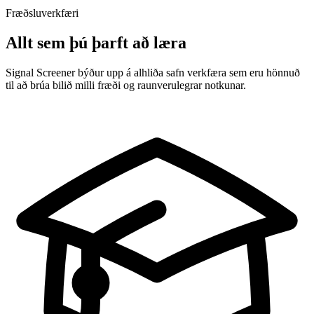
Fræðsluverkfæri
Allt sem þú þarft að læra
Signal Screener býður upp á alhliða safn verkfæra sem eru hönnuð
til að brúa bilið milli fræði og raunverulegrar notkunar.