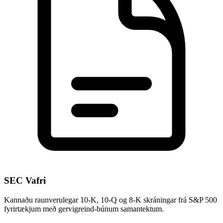
SEC Vafri
Kannaðu raunverulegar 10-K, 10-Q og 8-K skráningar frá S&P 500
fyrirtækjum með gervigreind-búnum samantektum.