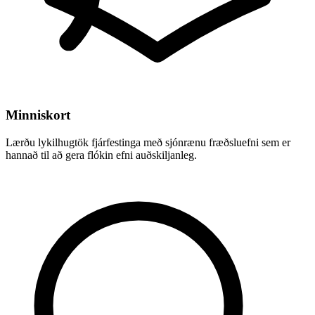
Minniskort
Lærðu lykilhugtök fjárfestinga með sjónrænu fræðsluefni sem er
hannað til að gera flókin efni auðskiljanleg.