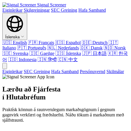
Signal Screener
Eiginleikar
Skilgreiningar
SEC Greining
Hafa Samband
Íslenska
🇺🇸
English
🇫🇷
Français
🇪🇸
Español
🇩🇪
Deutsch
🇮🇹
Italiano
🇵🇹
Português
🇳🇱
Nederlands
🇩🇰
Dansk
🇳🇴
Norsk
🇸🇪
Svenska
🇮🇪
Gaeilge
🇮🇸
Íslenska
🇯🇵
日本語
🇰🇷
한국
어
🇮🇩
Indonesia
🇮🇳
हिन्दी
🇨🇳
中文
Eiginleikar
SEC Greining
Hafa Samband
Persónuvernd
Skilmálar
Lærðu að Fjárfesta
í Hlutabréfum
Praktísk könnun á raunverulegum markaðsgögnum í gegnum
gagnvirk verkfæri og fræðsluefni. Náðu tökum á markaðnum með
sjálfstrausti.