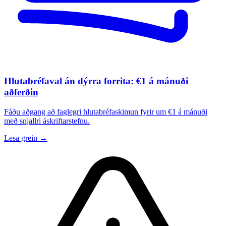
Hlutabréfaval án dýrra forrita: €1 á mánuði
aðferðin
Fáðu aðgang að faglegri hlutabréfaskimun fyrir um €1 á mánuði
með snjallri áskriftarstefnu.
Lesa grein →