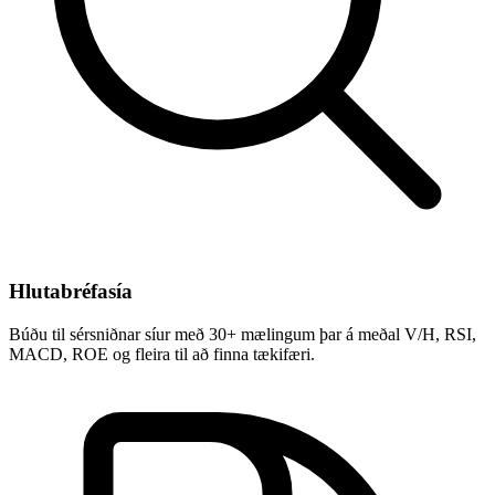
Hlutabréfasía
Búðu til sérsniðnar síur með 30+ mælingum þar á meðal V/H, RSI,
MACD, ROE og fleira til að finna tækifæri.