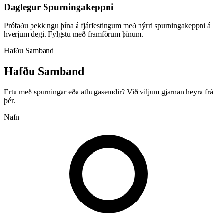
Daglegur Spurningakeppni
Prófaðu þekkingu þína á fjárfestingum með nýrri spurningakeppni á
hverjum degi. Fylgstu með framförum þínum.
Hafðu Samband
Hafðu Samband
Ertu með spurningar eða athugasemdir? Við viljum gjarnan heyra frá
þér.
Nafn