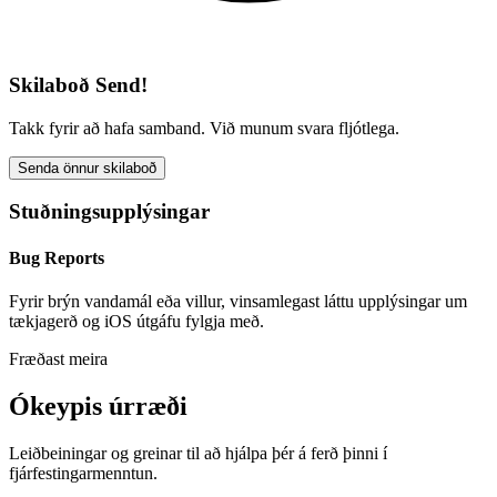
Skilaboð Send!
Takk fyrir að hafa samband. Við munum svara fljótlega.
Senda önnur skilaboð
Stuðningsupplýsingar
Bug Reports
Fyrir brýn vandamál eða villur, vinsamlegast láttu upplýsingar um
tækjagerð og iOS útgáfu fylgja með.
Fræðast meira
Ókeypis úrræði
Leiðbeiningar og greinar til að hjálpa þér á ferð þinni í
fjárfestingarmenntun.