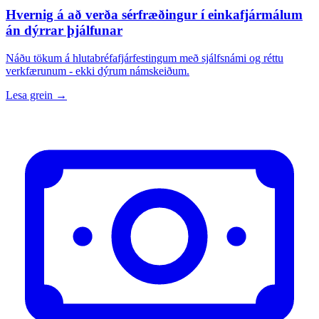
Hvernig á að verða sérfræðingur í einkafjármálum
án dýrrar þjálfunar
Náðu tökum á hlutabréfafjárfestingum með sjálfsnámi og réttu
verkfærunum - ekki dýrum námskeiðum.
Lesa grein →