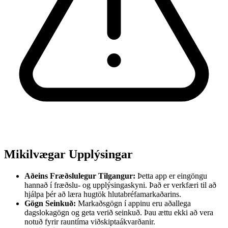
Mikilvægar Upplýsingar
Aðeins Fræðslulegur Tilgangur:
Þetta app er eingöngu
hannað í fræðslu- og upplýsingaskyni. Það er verkfæri til að
hjálpa þér að læra hugtök hlutabréfamarkaðarins.
Gögn Seinkuð:
Markaðsgögn í appinu eru aðallega
dagslokagögn og geta verið seinkuð. Þau ættu ekki að vera
notuð fyrir rauntíma viðskiptaákvarðanir.