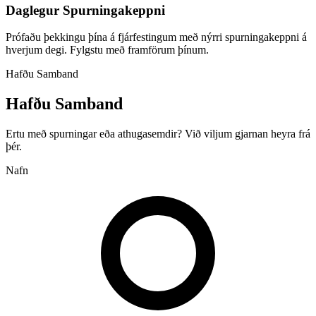
Daglegur Spurningakeppni
Prófaðu þekkingu þína á fjárfestingum með nýrri spurningakeppni á
hverjum degi. Fylgstu með framförum þínum.
Hafðu Samband
Hafðu Samband
Ertu með spurningar eða athugasemdir? Við viljum gjarnan heyra frá
þér.
Nafn