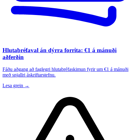
Hlutabréfaval án dýrra forrita: €1 á mánuði
aðferðin
Fáðu aðgang að faglegri hlutabréfaskimun fyrir um €1 á mánuði
með snjallri áskriftarstefnu.
Lesa grein →