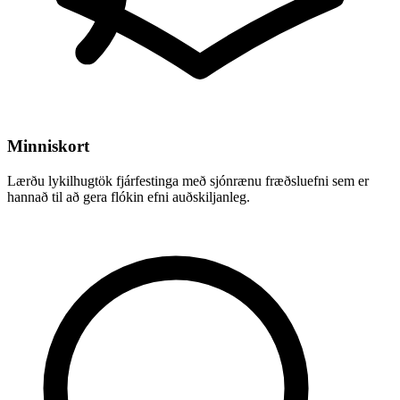
Minniskort
Lærðu lykilhugtök fjárfestinga með sjónrænu fræðsluefni sem er
hannað til að gera flókin efni auðskiljanleg.