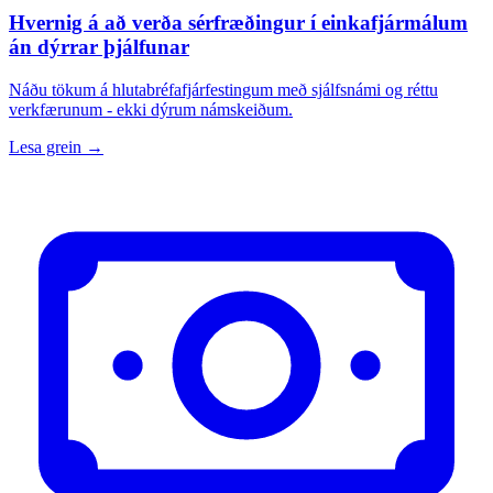
Hvernig á að verða sérfræðingur í einkafjármálum
án dýrrar þjálfunar
Náðu tökum á hlutabréfafjárfestingum með sjálfsnámi og réttu
verkfærunum - ekki dýrum námskeiðum.
Lesa grein →