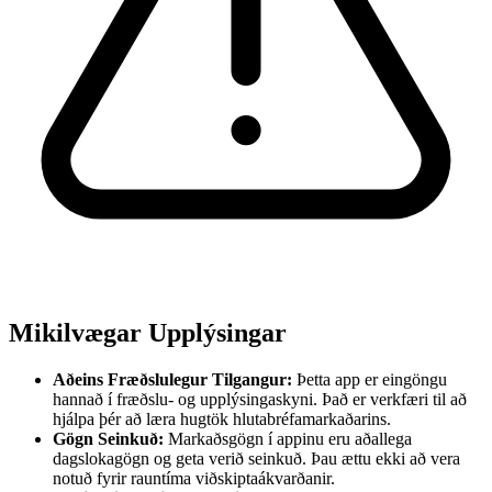
Mikilvægar Upplýsingar
Aðeins Fræðslulegur Tilgangur:
Þetta app er eingöngu
hannað í fræðslu- og upplýsingaskyni. Það er verkfæri til að
hjálpa þér að læra hugtök hlutabréfamarkaðarins.
Gögn Seinkuð:
Markaðsgögn í appinu eru aðallega
dagslokagögn og geta verið seinkuð. Þau ættu ekki að vera
notuð fyrir rauntíma viðskiptaákvarðanir.