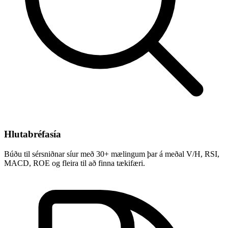
Hlutabréfasía
Búðu til sérsniðnar síur með 30+ mælingum þar á meðal V/H, RSI,
MACD, ROE og fleira til að finna tækifæri.