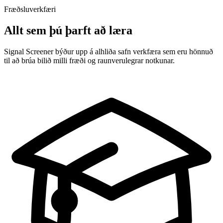
Fræðsluverkfæri
Allt sem þú þarft að læra
Signal Screener býður upp á alhliða safn verkfæra sem eru hönnuð
til að brúa bilið milli fræði og raunverulegrar notkunar.