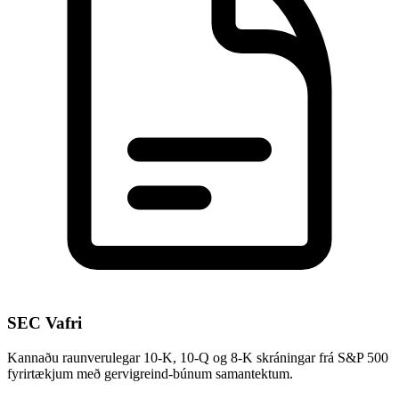
SEC Vafri
Kannaðu raunverulegar 10-K, 10-Q og 8-K skráningar frá S&P 500
fyrirtækjum með gervigreind-búnum samantektum.