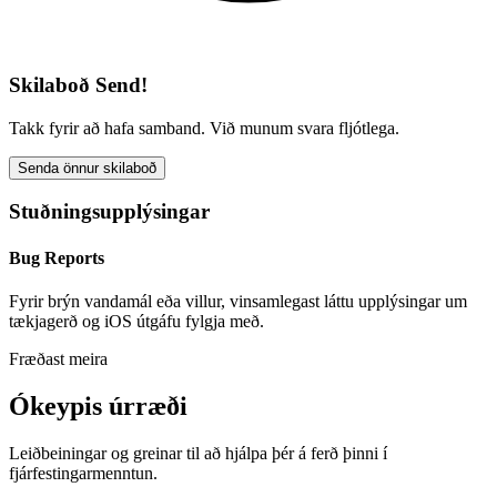
Skilaboð Send!
Takk fyrir að hafa samband. Við munum svara fljótlega.
Senda önnur skilaboð
Stuðningsupplýsingar
Bug Reports
Fyrir brýn vandamál eða villur, vinsamlegast láttu upplýsingar um
tækjagerð og iOS útgáfu fylgja með.
Fræðast meira
Ókeypis úrræði
Leiðbeiningar og greinar til að hjálpa þér á ferð þinni í
fjárfestingarmenntun.