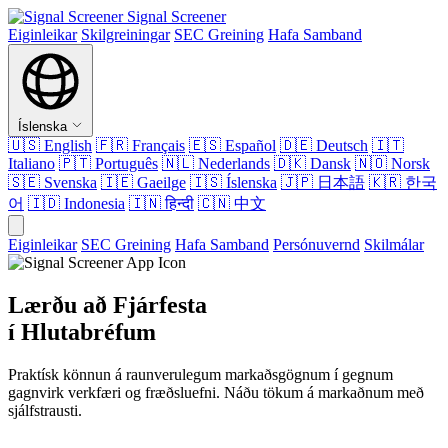
Signal Screener
Eiginleikar
Skilgreiningar
SEC Greining
Hafa Samband
Íslenska
🇺🇸
English
🇫🇷
Français
🇪🇸
Español
🇩🇪
Deutsch
🇮🇹
Italiano
🇵🇹
Português
🇳🇱
Nederlands
🇩🇰
Dansk
🇳🇴
Norsk
🇸🇪
Svenska
🇮🇪
Gaeilge
🇮🇸
Íslenska
🇯🇵
日本語
🇰🇷
한국
어
🇮🇩
Indonesia
🇮🇳
हिन्दी
🇨🇳
中文
Eiginleikar
SEC Greining
Hafa Samband
Persónuvernd
Skilmálar
Lærðu að Fjárfesta
í Hlutabréfum
Praktísk könnun á raunverulegum markaðsgögnum í gegnum
gagnvirk verkfæri og fræðsluefni. Náðu tökum á markaðnum með
sjálfstrausti.