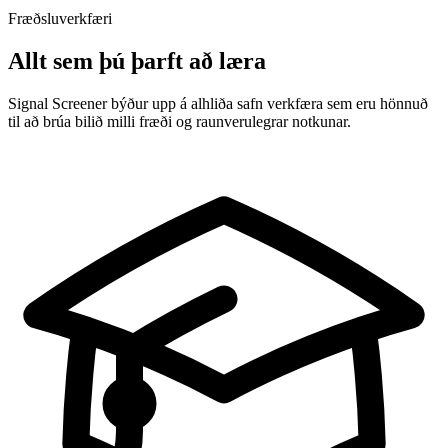
Fræðsluverkfæri
Allt sem þú þarft að læra
Signal Screener býður upp á alhliða safn verkfæra sem eru hönnuð
til að brúa bilið milli fræði og raunverulegrar notkunar.