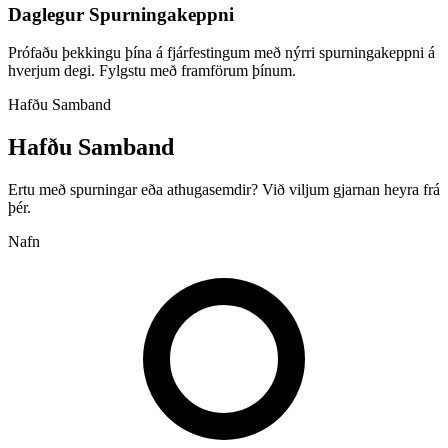
Daglegur Spurningakeppni
Prófaðu þekkingu þína á fjárfestingum með nýrri spurningakeppni á
hverjum degi. Fylgstu með framförum þínum.
Hafðu Samband
Hafðu Samband
Ertu með spurningar eða athugasemdir? Við viljum gjarnan heyra frá
þér.
Nafn