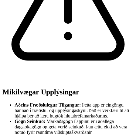
Mikilvægar Upplýsingar
Aðeins Fræðslulegur Tilgangur:
Þetta app er eingöngu
hannað í fræðslu- og upplýsingaskyni. Það er verkfæri til að
hjálpa þér að læra hugtök hlutabréfamarkaðarins.
Gögn Seinkuð:
Markaðsgögn í appinu eru aðallega
dagslokagögn og geta verið seinkuð. Þau ættu ekki að vera
notuð fyrir rauntíma viðskiptaákvarðanir.