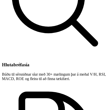
Hlutabréfasía
Búðu til sérsniðnar síur með 30+ mælingum þar á meðal V/H, RSI,
MACD, ROE og fleira til að finna tækifæri.