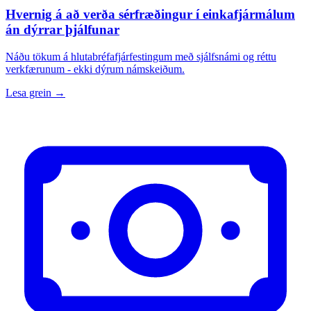
Hvernig á að verða sérfræðingur í einkafjármálum
án dýrrar þjálfunar
Náðu tökum á hlutabréfafjárfestingum með sjálfsnámi og réttu
verkfærunum - ekki dýrum námskeiðum.
Lesa grein →