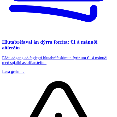
Hlutabréfaval án dýrra forrita: €1 á mánuði
aðferðin
Fáðu aðgang að faglegri hlutabréfaskimun fyrir um €1 á mánuði
með snjallri áskriftarstefnu.
Lesa grein →