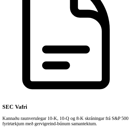
SEC Vafri
Kannaðu raunverulegar 10-K, 10-Q og 8-K skráningar frá S&P 500
fyrirtækjum með gervigreind-búnum samantektum.