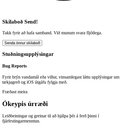
Skilaboð Send!
Takk fyrir að hafa samband. Við munum svara fljótlega.
Senda önnur skilaboð
Stuðningsupplýsingar
Bug Reports
Fyrir brýn vandamál eða villur, vinsamlegast láttu upplýsingar um
tækjagerð og iOS útgáfu fylgja með.
Fræðast meira
Ókeypis úrræði
Leiðbeiningar og greinar til að hjálpa þér á ferð þinni í
fjárfestingarmenntun.