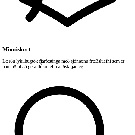
Minniskort
Lærðu lykilhugtök fjárfestinga með sjónrænu fræðsluefni sem er
hannað til að gera flókin efni auðskiljanleg.