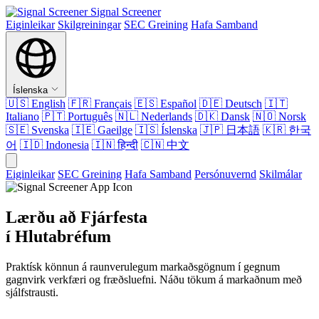
Signal Screener
Eiginleikar
Skilgreiningar
SEC Greining
Hafa Samband
Íslenska
🇺🇸
English
🇫🇷
Français
🇪🇸
Español
🇩🇪
Deutsch
🇮🇹
Italiano
🇵🇹
Português
🇳🇱
Nederlands
🇩🇰
Dansk
🇳🇴
Norsk
🇸🇪
Svenska
🇮🇪
Gaeilge
🇮🇸
Íslenska
🇯🇵
日本語
🇰🇷
한국
어
🇮🇩
Indonesia
🇮🇳
हिन्दी
🇨🇳
中文
Eiginleikar
SEC Greining
Hafa Samband
Persónuvernd
Skilmálar
Lærðu að Fjárfesta
í Hlutabréfum
Praktísk könnun á raunverulegum markaðsgögnum í gegnum
gagnvirk verkfæri og fræðsluefni. Náðu tökum á markaðnum með
sjálfstrausti.