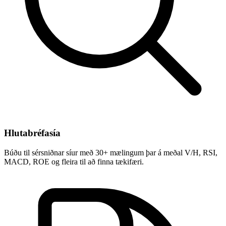
Hlutabréfasía
Búðu til sérsniðnar síur með 30+ mælingum þar á meðal V/H, RSI,
MACD, ROE og fleira til að finna tækifæri.