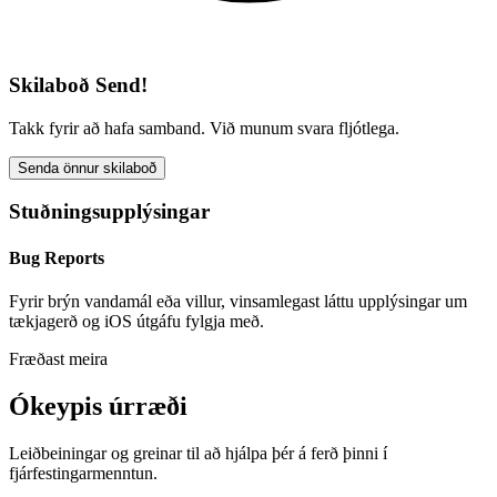
Skilaboð Send!
Takk fyrir að hafa samband. Við munum svara fljótlega.
Senda önnur skilaboð
Stuðningsupplýsingar
Bug Reports
Fyrir brýn vandamál eða villur, vinsamlegast láttu upplýsingar um
tækjagerð og iOS útgáfu fylgja með.
Fræðast meira
Ókeypis úrræði
Leiðbeiningar og greinar til að hjálpa þér á ferð þinni í
fjárfestingarmenntun.