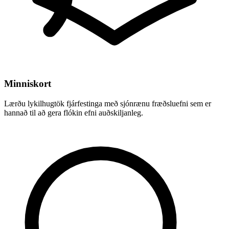
Minniskort
Lærðu lykilhugtök fjárfestinga með sjónrænu fræðsluefni sem er
hannað til að gera flókin efni auðskiljanleg.