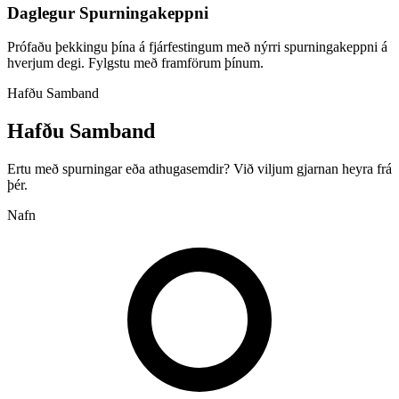
Daglegur Spurningakeppni
Prófaðu þekkingu þína á fjárfestingum með nýrri spurningakeppni á
hverjum degi. Fylgstu með framförum þínum.
Hafðu Samband
Hafðu Samband
Ertu með spurningar eða athugasemdir? Við viljum gjarnan heyra frá
þér.
Nafn