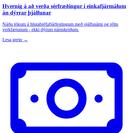
Hvernig á að verða sérfræðingur í einkafjármálum
án dýrrar þjálfunar
Náðu tökum á hlutabréfafjárfestingum með sjálfsnámi og réttu
verkfærunum - ekki dýrum námskeiðum.
Lesa grein →