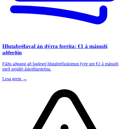
Hlutabréfaval án dýrra forrita: €1 á mánuði
aðferðin
Fáðu aðgang að faglegri hlutabréfaskimun fyrir um €1 á mánuði
með snjallri áskriftarstefnu.
Lesa grein →