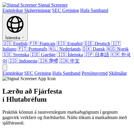
Signal Screener
Eiginleikar
Skilgreiningar
SEC Greining
Hafa Samband
Íslenska
🇺🇸
English
🇫🇷
Français
🇪🇸
Español
🇩🇪
Deutsch
🇮🇹
Italiano
🇵🇹
Português
🇳🇱
Nederlands
🇩🇰
Dansk
🇳🇴
Norsk
🇸🇪
Svenska
🇮🇪
Gaeilge
🇮🇸
Íslenska
🇯🇵
日本語
🇰🇷
한국
어
🇮🇩
Indonesia
🇮🇳
हिन्दी
🇨🇳
中文
Eiginleikar
SEC Greining
Hafa Samband
Persónuvernd
Skilmálar
Lærðu að Fjárfesta
í Hlutabréfum
Praktísk könnun á raunverulegum markaðsgögnum í gegnum
gagnvirk verkfæri og fræðsluefni. Náðu tökum á markaðnum með
sjálfstrausti.