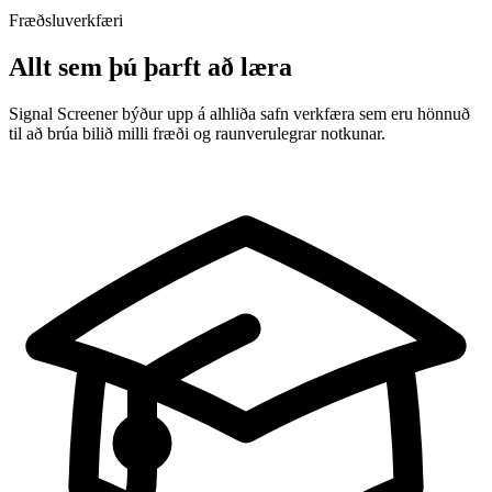
Fræðsluverkfæri
Allt sem þú þarft að læra
Signal Screener býður upp á alhliða safn verkfæra sem eru hönnuð
til að brúa bilið milli fræði og raunverulegrar notkunar.