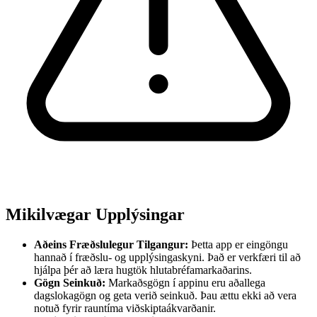
Mikilvægar Upplýsingar
Aðeins Fræðslulegur Tilgangur:
Þetta app er eingöngu
hannað í fræðslu- og upplýsingaskyni. Það er verkfæri til að
hjálpa þér að læra hugtök hlutabréfamarkaðarins.
Gögn Seinkuð:
Markaðsgögn í appinu eru aðallega
dagslokagögn og geta verið seinkuð. Þau ættu ekki að vera
notuð fyrir rauntíma viðskiptaákvarðanir.