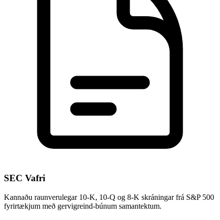
SEC Vafri
Kannaðu raunverulegar 10-K, 10-Q og 8-K skráningar frá S&P 500
fyrirtækjum með gervigreind-búnum samantektum.