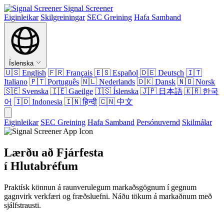
Signal Screener
Eiginleikar
Skilgreiningar
SEC Greining
Hafa Samband
Íslenska
🇺🇸
English
🇫🇷
Français
🇪🇸
Español
🇩🇪
Deutsch
🇮🇹
Italiano
🇵🇹
Português
🇳🇱
Nederlands
🇩🇰
Dansk
🇳🇴
Norsk
🇸🇪
Svenska
🇮🇪
Gaeilge
🇮🇸
Íslenska
🇯🇵
日本語
🇰🇷
한국
어
🇮🇩
Indonesia
🇮🇳
हिन्दी
🇨🇳
中文
Eiginleikar
SEC Greining
Hafa Samband
Persónuvernd
Skilmálar
Lærðu að Fjárfesta
í Hlutabréfum
Praktísk könnun á raunverulegum markaðsgögnum í gegnum
gagnvirk verkfæri og fræðsluefni. Náðu tökum á markaðnum með
sjálfstrausti.