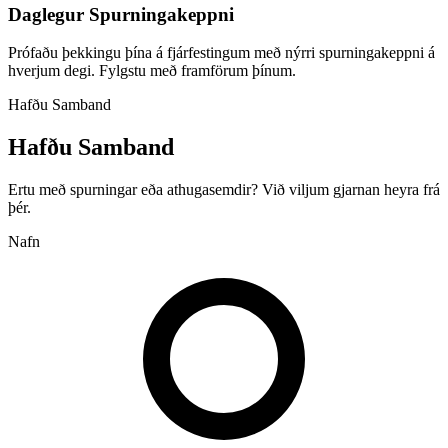
Daglegur Spurningakeppni
Prófaðu þekkingu þína á fjárfestingum með nýrri spurningakeppni á
hverjum degi. Fylgstu með framförum þínum.
Hafðu Samband
Hafðu Samband
Ertu með spurningar eða athugasemdir? Við viljum gjarnan heyra frá
þér.
Nafn