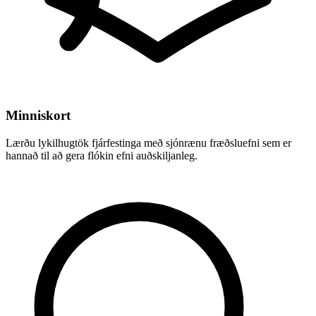
Minniskort
Lærðu lykilhugtök fjárfestinga með sjónrænu fræðsluefni sem er
hannað til að gera flókin efni auðskiljanleg.