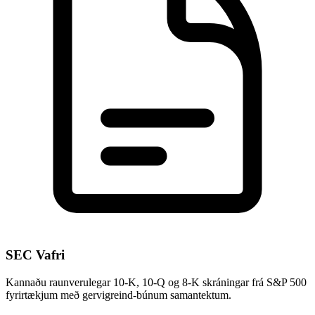
SEC Vafri
Kannaðu raunverulegar 10-K, 10-Q og 8-K skráningar frá S&P 500
fyrirtækjum með gervigreind-búnum samantektum.