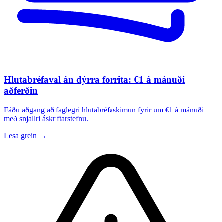
Hlutabréfaval án dýrra forrita: €1 á mánuði
aðferðin
Fáðu aðgang að faglegri hlutabréfaskimun fyrir um €1 á mánuði
með snjallri áskriftarstefnu.
Lesa grein →