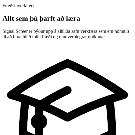
Fræðsluverkfæri
Allt sem þú þarft að læra
Signal Screener býður upp á alhliða safn verkfæra sem eru hönnuð
til að brúa bilið milli fræði og raunverulegrar notkunar.