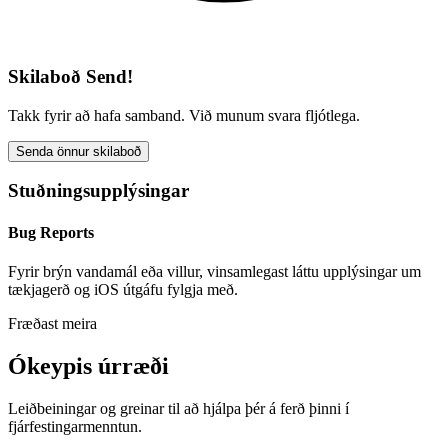
Skilaboð Send!
Takk fyrir að hafa samband. Við munum svara fljótlega.
Senda önnur skilaboð
Stuðningsupplýsingar
Bug Reports
Fyrir brýn vandamál eða villur, vinsamlegast láttu upplýsingar um
tækjagerð og iOS útgáfu fylgja með.
Fræðast meira
Ókeypis úrræði
Leiðbeiningar og greinar til að hjálpa þér á ferð þinni í
fjárfestingarmenntun.