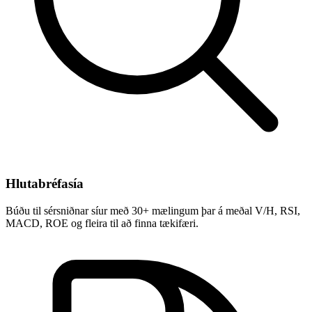
Hlutabréfasía
Búðu til sérsniðnar síur með 30+ mælingum þar á meðal V/H, RSI,
MACD, ROE og fleira til að finna tækifæri.