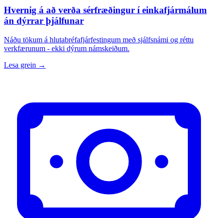
Hvernig á að verða sérfræðingur í einkafjármálum
án dýrrar þjálfunar
Náðu tökum á hlutabréfafjárfestingum með sjálfsnámi og réttu
verkfærunum - ekki dýrum námskeiðum.
Lesa grein →