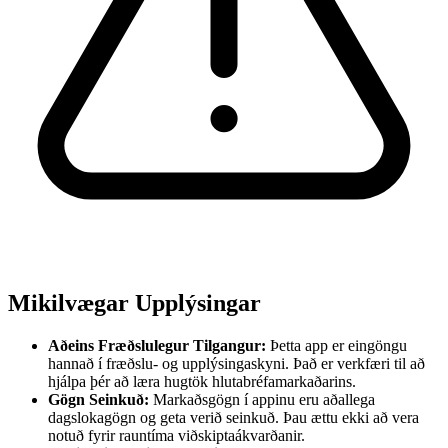
Mikilvægar Upplýsingar
Aðeins Fræðslulegur Tilgangur:
Þetta app er eingöngu
hannað í fræðslu- og upplýsingaskyni. Það er verkfæri til að
hjálpa þér að læra hugtök hlutabréfamarkaðarins.
Gögn Seinkuð:
Markaðsgögn í appinu eru aðallega
dagslokagögn og geta verið seinkuð. Þau ættu ekki að vera
notuð fyrir rauntíma viðskiptaákvarðanir.