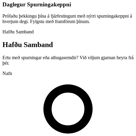
Daglegur Spurningakeppni
Prófaðu þekkingu þína á fjárfestingum með nýrri spurningakeppni á
hverjum degi. Fylgstu með framförum þínum.
Hafðu Samband
Hafðu Samband
Ertu með spurningar eða athugasemdir? Við viljum gjarnan heyra frá
þér.
Nafn