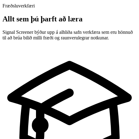
Fræðsluverkfæri
Allt sem þú þarft að læra
Signal Screener býður upp á alhliða safn verkfæra sem eru hönnuð
til að brúa bilið milli fræði og raunverulegrar notkunar.