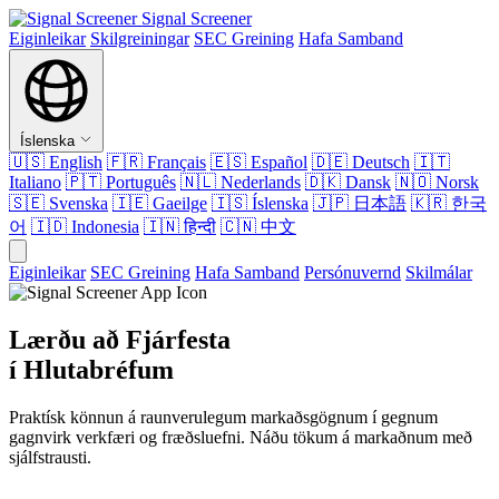
Signal Screener
Eiginleikar
Skilgreiningar
SEC Greining
Hafa Samband
Íslenska
🇺🇸
English
🇫🇷
Français
🇪🇸
Español
🇩🇪
Deutsch
🇮🇹
Italiano
🇵🇹
Português
🇳🇱
Nederlands
🇩🇰
Dansk
🇳🇴
Norsk
🇸🇪
Svenska
🇮🇪
Gaeilge
🇮🇸
Íslenska
🇯🇵
日本語
🇰🇷
한국
어
🇮🇩
Indonesia
🇮🇳
हिन्दी
🇨🇳
中文
Eiginleikar
SEC Greining
Hafa Samband
Persónuvernd
Skilmálar
Lærðu að Fjárfesta
í Hlutabréfum
Praktísk könnun á raunverulegum markaðsgögnum í gegnum
gagnvirk verkfæri og fræðsluefni. Náðu tökum á markaðnum með
sjálfstrausti.