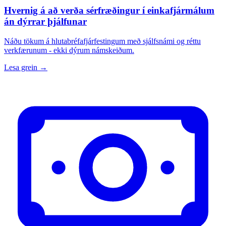
Hvernig á að verða sérfræðingur í einkafjármálum
án dýrrar þjálfunar
Náðu tökum á hlutabréfafjárfestingum með sjálfsnámi og réttu
verkfærunum - ekki dýrum námskeiðum.
Lesa grein →