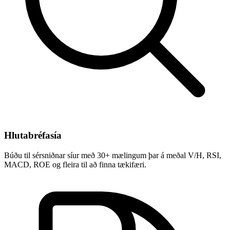
Hlutabréfasía
Búðu til sérsniðnar síur með 30+ mælingum þar á meðal V/H, RSI,
MACD, ROE og fleira til að finna tækifæri.