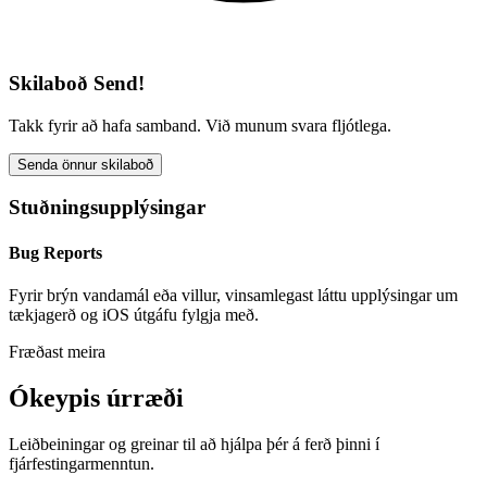
Skilaboð Send!
Takk fyrir að hafa samband. Við munum svara fljótlega.
Senda önnur skilaboð
Stuðningsupplýsingar
Bug Reports
Fyrir brýn vandamál eða villur, vinsamlegast láttu upplýsingar um
tækjagerð og iOS útgáfu fylgja með.
Fræðast meira
Ókeypis úrræði
Leiðbeiningar og greinar til að hjálpa þér á ferð þinni í
fjárfestingarmenntun.