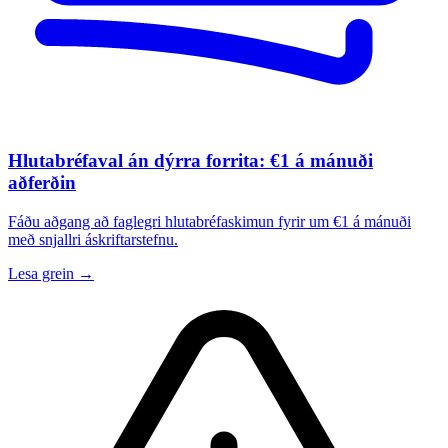
Hlutabréfaval án dýrra forrita: €1 á mánuði
aðferðin
Fáðu aðgang að faglegri hlutabréfaskimun fyrir um €1 á mánuði
með snjallri áskriftarstefnu.
Lesa grein →