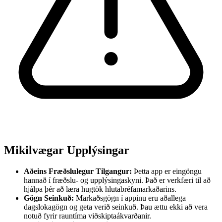
Mikilvægar Upplýsingar
Aðeins Fræðslulegur Tilgangur:
Þetta app er eingöngu
hannað í fræðslu- og upplýsingaskyni. Það er verkfæri til að
hjálpa þér að læra hugtök hlutabréfamarkaðarins.
Gögn Seinkuð:
Markaðsgögn í appinu eru aðallega
dagslokagögn og geta verið seinkuð. Þau ættu ekki að vera
notuð fyrir rauntíma viðskiptaákvarðanir.