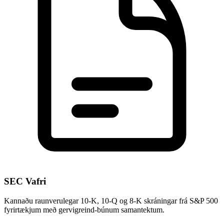
SEC Vafri
Kannaðu raunverulegar 10-K, 10-Q og 8-K skráningar frá S&P 500
fyrirtækjum með gervigreind-búnum samantektum.