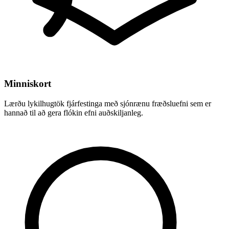
Minniskort
Lærðu lykilhugtök fjárfestinga með sjónrænu fræðsluefni sem er
hannað til að gera flókin efni auðskiljanleg.