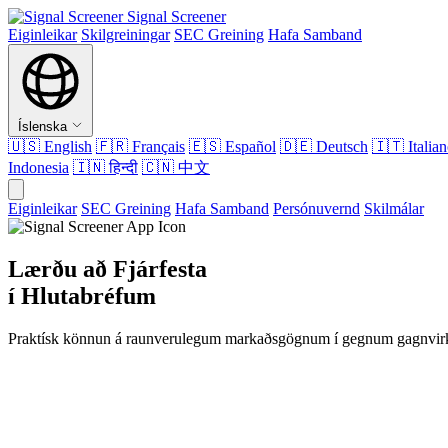
Signal Screener
Eiginleikar
Skilgreiningar
SEC Greining
Hafa Samband
Íslenska
🇺🇸
English
🇫🇷
Français
🇪🇸
Español
🇩🇪
Deutsch
🇮🇹
Italia
Indonesia
🇮🇳
हिन्दी
🇨🇳
中文
Eiginleikar
SEC Greining
Hafa Samband
Persónuvernd
Skilmálar
Lærðu að Fjárfesta
í Hlutabréfum
Praktísk könnun á raunverulegum markaðsgögnum í gegnum gagnvirk 