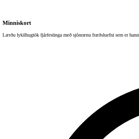
Minniskort
Lærðu lykilhugtök fjárfestinga með sjónrænu fræðsluefni sem er hannað