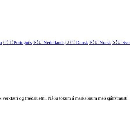
no
🇵🇹
Português
🇳🇱
Nederlands
🇩🇰
Dansk
🇳🇴
Norsk
🇸🇪
Sve
verkfæri og fræðsluefni. Náðu tökum á markaðnum með sjálfstrausti.