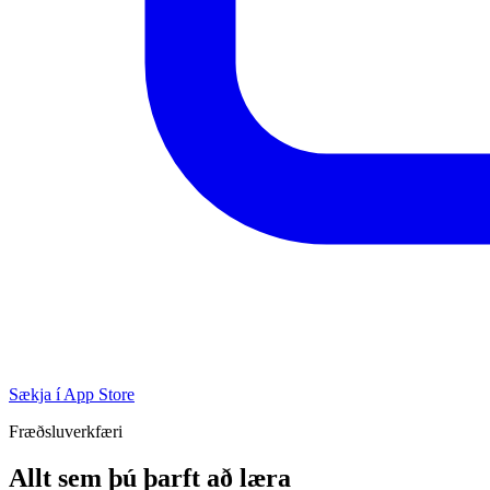
Sækja í App Store
Fræðsluverkfæri
Allt sem þú þarft að læra