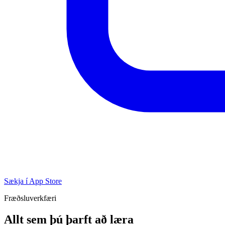
Sækja í App Store
Fræðsluverkfæri
Allt sem þú þarft að læra