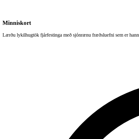
Minniskort
Lærðu lykilhugtök fjárfestinga með sjónrænu fræðsluefni sem er hannað