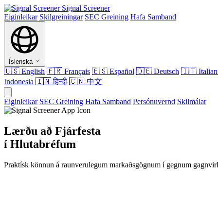
Signal Screener
Eiginleikar
Skilgreiningar
SEC Greining
Hafa Samband
Íslenska
🇺🇸
English
🇫🇷
Français
🇪🇸
Español
🇩🇪
Deutsch
🇮🇹
Italia
Indonesia
🇮🇳
हिन्दी
🇨🇳
中文
Eiginleikar
SEC Greining
Hafa Samband
Persónuvernd
Skilmálar
Lærðu að Fjárfesta
í Hlutabréfum
Praktísk könnun á raunverulegum markaðsgögnum í gegnum gagnvirk 