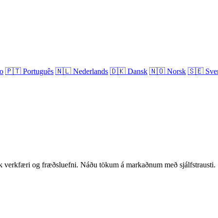
no
🇵🇹
Português
🇳🇱
Nederlands
🇩🇰
Dansk
🇳🇴
Norsk
🇸🇪
Sve
verkfæri og fræðsluefni. Náðu tökum á markaðnum með sjálfstrausti.