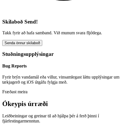
Skilaboð Send!
Takk fyrir að hafa samband. Við munum svara fljótlega.
Senda önnur skilaboð
Stuðningsupplýsingar
Bug Reports
Fyrir brýn vandamál eða villur, vinsamlegast láttu upplýsingar um
tækjagerð og iOS útgáfu fylgja með.
Fræðast meira
Ókeypis úrræði
Leiðbeiningar og greinar til að hjálpa þér á ferð þinni í
fjárfestingarmenntun.