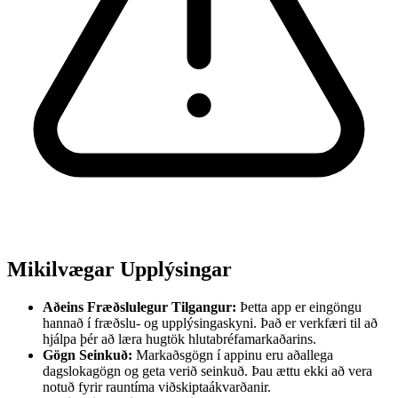
Mikilvægar Upplýsingar
Aðeins Fræðslulegur Tilgangur:
Þetta app er eingöngu
hannað í fræðslu- og upplýsingaskyni. Það er verkfæri til að
hjálpa þér að læra hugtök hlutabréfamarkaðarins.
Gögn Seinkuð:
Markaðsgögn í appinu eru aðallega
dagslokagögn og geta verið seinkuð. Þau ættu ekki að vera
notuð fyrir rauntíma viðskiptaákvarðanir.