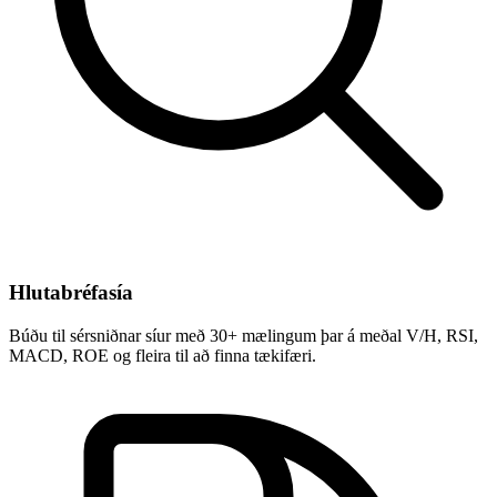
Hlutabréfasía
Búðu til sérsniðnar síur með 30+ mælingum þar á meðal V/H, RSI,
MACD, ROE og fleira til að finna tækifæri.