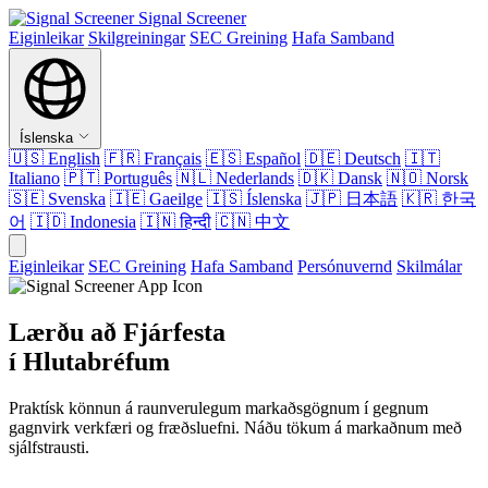
Signal Screener
Eiginleikar
Skilgreiningar
SEC Greining
Hafa Samband
Íslenska
🇺🇸
English
🇫🇷
Français
🇪🇸
Español
🇩🇪
Deutsch
🇮🇹
Italiano
🇵🇹
Português
🇳🇱
Nederlands
🇩🇰
Dansk
🇳🇴
Norsk
🇸🇪
Svenska
🇮🇪
Gaeilge
🇮🇸
Íslenska
🇯🇵
日本語
🇰🇷
한국
어
🇮🇩
Indonesia
🇮🇳
हिन्दी
🇨🇳
中文
Eiginleikar
SEC Greining
Hafa Samband
Persónuvernd
Skilmálar
Lærðu að Fjárfesta
í Hlutabréfum
Praktísk könnun á raunverulegum markaðsgögnum í gegnum
gagnvirk verkfæri og fræðsluefni. Náðu tökum á markaðnum með
sjálfstrausti.