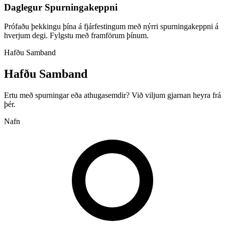
Daglegur Spurningakeppni
Prófaðu þekkingu þína á fjárfestingum með nýrri spurningakeppni á
hverjum degi. Fylgstu með framförum þínum.
Hafðu Samband
Hafðu Samband
Ertu með spurningar eða athugasemdir? Við viljum gjarnan heyra frá
þér.
Nafn