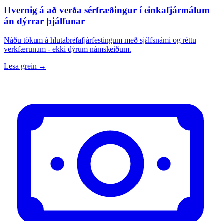
Hvernig á að verða sérfræðingur í einkafjármálum
án dýrrar þjálfunar
Náðu tökum á hlutabréfafjárfestingum með sjálfsnámi og réttu
verkfærunum - ekki dýrum námskeiðum.
Lesa grein →