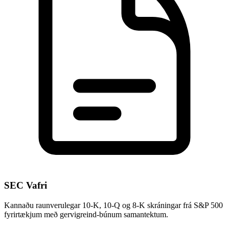
SEC Vafri
Kannaðu raunverulegar 10-K, 10-Q og 8-K skráningar frá S&P 500
fyrirtækjum með gervigreind-búnum samantektum.