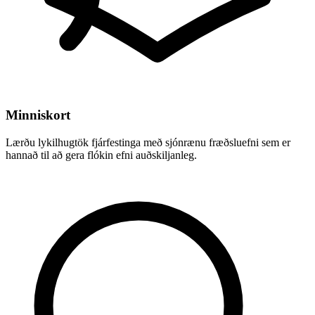
Minniskort
Lærðu lykilhugtök fjárfestinga með sjónrænu fræðsluefni sem er
hannað til að gera flókin efni auðskiljanleg.