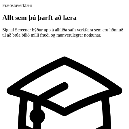
Fræðsluverkfæri
Allt sem þú þarft að læra
Signal Screener býður upp á alhliða safn verkfæra sem eru hönnuð
til að brúa bilið milli fræði og raunverulegrar notkunar.