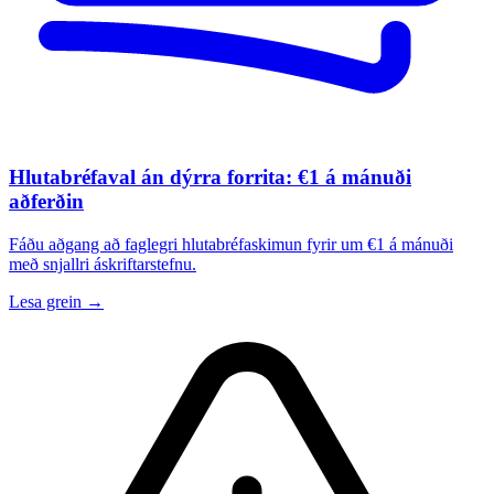
Hlutabréfaval án dýrra forrita: €1 á mánuði
aðferðin
Fáðu aðgang að faglegri hlutabréfaskimun fyrir um €1 á mánuði
með snjallri áskriftarstefnu.
Lesa grein →