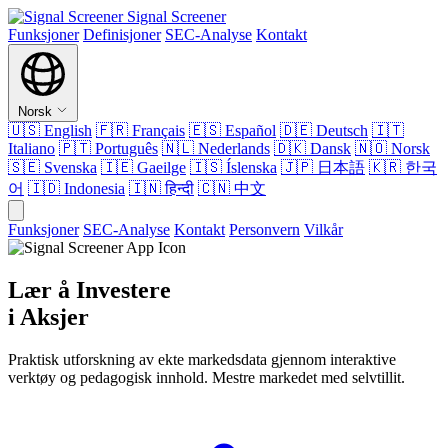
Signal Screener
Funksjoner
Definisjoner
SEC-Analyse
Kontakt
Norsk
🇺🇸
English
🇫🇷
Français
🇪🇸
Español
🇩🇪
Deutsch
🇮🇹
Italiano
🇵🇹
Português
🇳🇱
Nederlands
🇩🇰
Dansk
🇳🇴
Norsk
🇸🇪
Svenska
🇮🇪
Gaeilge
🇮🇸
Íslenska
🇯🇵
日本語
🇰🇷
한국
어
🇮🇩
Indonesia
🇮🇳
हिन्दी
🇨🇳
中文
Funksjoner
SEC-Analyse
Kontakt
Personvern
Vilkår
Lær å Investere
i Aksjer
Praktisk utforskning av ekte markedsdata gjennom interaktive
verktøy og pedagogisk innhold. Mestre markedet med selvtillit.