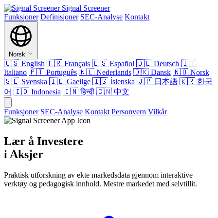
Signal Screener
Funksjoner
Definisjoner
SEC-Analyse
Kontakt
Norsk
🇺🇸
English
🇫🇷
Français
🇪🇸
Español
🇩🇪
Deutsch
🇮🇹
Italiano
🇵🇹
Português
🇳🇱
Nederlands
🇩🇰
Dansk
🇳🇴
Norsk
🇸🇪
Svenska
🇮🇪
Gaeilge
🇮🇸
Íslenska
🇯🇵
日本語
🇰🇷
한국
어
🇮🇩
Indonesia
🇮🇳
हिन्दी
🇨🇳
中文
Funksjoner
SEC-Analyse
Kontakt
Personvern
Vilkår
Lær å Investere
i Aksjer
Praktisk utforskning av ekte markedsdata gjennom interaktive
verktøy og pedagogisk innhold. Mestre markedet med selvtillit.