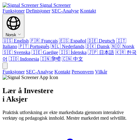
Signal Screener
Funksjoner
Definisjoner
SEC-Analyse
Kontakt
Norsk
🇺🇸
English
🇫🇷
Français
🇪🇸
Español
🇩🇪
Deutsch
🇮🇹
Italiano
🇵🇹
Português
🇳🇱
Nederlands
🇩🇰
Dansk
🇳🇴
Norsk
🇸🇪
Svenska
🇮🇪
Gaeilge
🇮🇸
Íslenska
🇯🇵
日本語
🇰🇷
한국
어
🇮🇩
Indonesia
🇮🇳
हिन्दी
🇨🇳
中文
Funksjoner
SEC-Analyse
Kontakt
Personvern
Vilkår
Lær å Investere
i Aksjer
Praktisk utforskning av ekte markedsdata gjennom interaktive
verktøy og pedagogisk innhold. Mestre markedet med selvtillit.