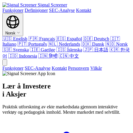
Signal Screener
Funksjoner
Definisjoner
SEC-Analyse
Kontakt
Norsk
🇺🇸
English
🇫🇷
Français
🇪🇸
Español
🇩🇪
Deutsch
🇮🇹
Italiano
🇵🇹
Português
🇳🇱
Nederlands
🇩🇰
Dansk
🇳🇴
Norsk
🇸🇪
Svenska
🇮🇪
Gaeilge
🇮🇸
Íslenska
🇯🇵
日本語
🇰🇷
한국
어
🇮🇩
Indonesia
🇮🇳
हिन्दी
🇨🇳
中文
Funksjoner
SEC-Analyse
Kontakt
Personvern
Vilkår
Lær å Investere
i Aksjer
Praktisk utforskning av ekte markedsdata gjennom interaktive
verktøy og pedagogisk innhold. Mestre markedet med selvtillit.