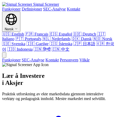
Signal Screener
Funksjoner
Definisjoner
SEC-Analyse
Kontakt
Norsk
🇺🇸
English
🇫🇷
Français
🇪🇸
Español
🇩🇪
Deutsch
🇮🇹
Italiano
🇵🇹
Português
🇳🇱
Nederlands
🇩🇰
Dansk
🇳🇴
Norsk
🇸🇪
Svenska
🇮🇪
Gaeilge
🇮🇸
Íslenska
🇯🇵
日本語
🇰🇷
한국
어
🇮🇩
Indonesia
🇮🇳
हिन्दी
🇨🇳
中文
Funksjoner
SEC-Analyse
Kontakt
Personvern
Vilkår
Lær å Investere
i Aksjer
Praktisk utforskning av ekte markedsdata gjennom interaktive
verktøy og pedagogisk innhold. Mestre markedet med selvtillit.