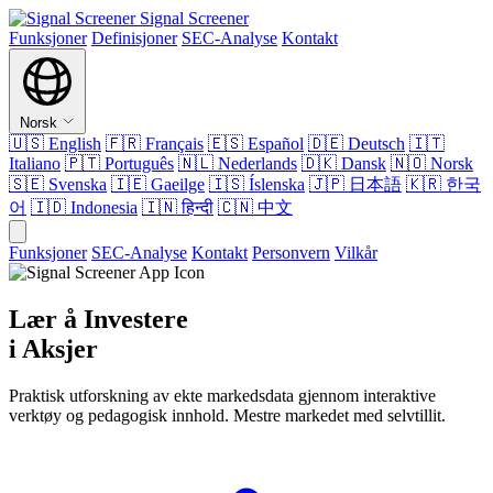
Signal Screener
Funksjoner
Definisjoner
SEC-Analyse
Kontakt
Norsk
🇺🇸
English
🇫🇷
Français
🇪🇸
Español
🇩🇪
Deutsch
🇮🇹
Italiano
🇵🇹
Português
🇳🇱
Nederlands
🇩🇰
Dansk
🇳🇴
Norsk
🇸🇪
Svenska
🇮🇪
Gaeilge
🇮🇸
Íslenska
🇯🇵
日本語
🇰🇷
한국
어
🇮🇩
Indonesia
🇮🇳
हिन्दी
🇨🇳
中文
Funksjoner
SEC-Analyse
Kontakt
Personvern
Vilkår
Lær å Investere
i Aksjer
Praktisk utforskning av ekte markedsdata gjennom interaktive
verktøy og pedagogisk innhold. Mestre markedet med selvtillit.