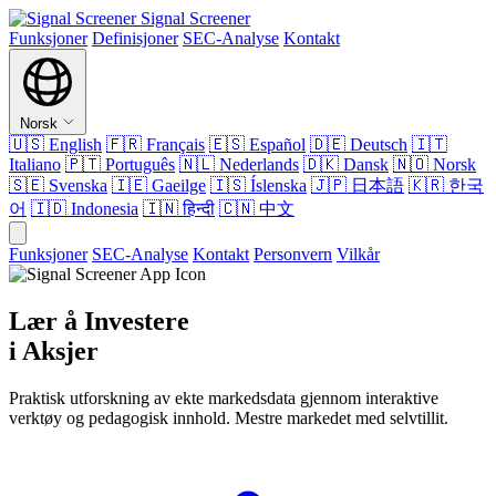
Signal Screener
Funksjoner
Definisjoner
SEC-Analyse
Kontakt
Norsk
🇺🇸
English
🇫🇷
Français
🇪🇸
Español
🇩🇪
Deutsch
🇮🇹
Italiano
🇵🇹
Português
🇳🇱
Nederlands
🇩🇰
Dansk
🇳🇴
Norsk
🇸🇪
Svenska
🇮🇪
Gaeilge
🇮🇸
Íslenska
🇯🇵
日本語
🇰🇷
한국
어
🇮🇩
Indonesia
🇮🇳
हिन्दी
🇨🇳
中文
Funksjoner
SEC-Analyse
Kontakt
Personvern
Vilkår
Lær å Investere
i Aksjer
Praktisk utforskning av ekte markedsdata gjennom interaktive
verktøy og pedagogisk innhold. Mestre markedet med selvtillit.