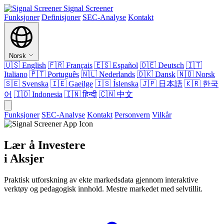
Signal Screener
Funksjoner
Definisjoner
SEC-Analyse
Kontakt
Norsk
🇺🇸
English
🇫🇷
Français
🇪🇸
Español
🇩🇪
Deutsch
🇮🇹
Italiano
🇵🇹
Português
🇳🇱
Nederlands
🇩🇰
Dansk
🇳🇴
Norsk
🇸🇪
Svenska
🇮🇪
Gaeilge
🇮🇸
Íslenska
🇯🇵
日本語
🇰🇷
한국
어
🇮🇩
Indonesia
🇮🇳
हिन्दी
🇨🇳
中文
Funksjoner
SEC-Analyse
Kontakt
Personvern
Vilkår
Lær å Investere
i Aksjer
Praktisk utforskning av ekte markedsdata gjennom interaktive
verktøy og pedagogisk innhold. Mestre markedet med selvtillit.