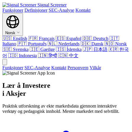
Signal Screener
Funksjoner
Definisjoner
SEC-Analyse
Kontakt
Norsk
🇺🇸
English
🇫🇷
Français
🇪🇸
Español
🇩🇪
Deutsch
🇮🇹
Italiano
🇵🇹
Português
🇳🇱
Nederlands
🇩🇰
Dansk
🇳🇴
Norsk
🇸🇪
Svenska
🇮🇪
Gaeilge
🇮🇸
Íslenska
🇯🇵
日本語
🇰🇷
한국
어
🇮🇩
Indonesia
🇮🇳
हिन्दी
🇨🇳
中文
Funksjoner
SEC-Analyse
Kontakt
Personvern
Vilkår
Lær å Investere
i Aksjer
Praktisk utforskning av ekte markedsdata gjennom interaktive
verktøy og pedagogisk innhold. Mestre markedet med selvtillit.