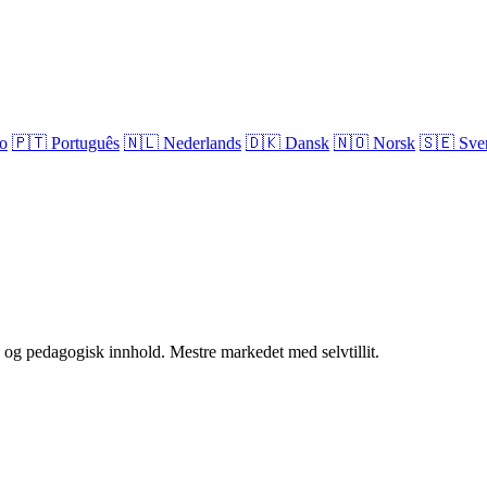
no
🇵🇹
Português
🇳🇱
Nederlands
🇩🇰
Dansk
🇳🇴
Norsk
🇸🇪
Sve
 og pedagogisk innhold. Mestre markedet med selvtillit.