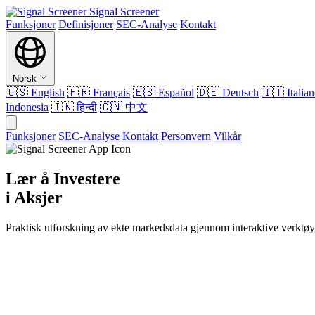
Signal Screener
Funksjoner
Definisjoner
SEC-Analyse
Kontakt
Norsk
🇺🇸
English
🇫🇷
Français
🇪🇸
Español
🇩🇪
Deutsch
🇮🇹
Italia
Indonesia
🇮🇳
हिन्दी
🇨🇳
中文
Funksjoner
SEC-Analyse
Kontakt
Personvern
Vilkår
Lær å Investere
i Aksjer
Praktisk utforskning av ekte markedsdata gjennom interaktive verktøy