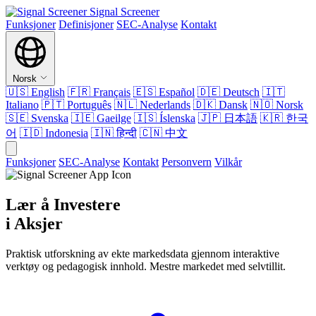
Signal Screener
Funksjoner
Definisjoner
SEC-Analyse
Kontakt
Norsk
🇺🇸
English
🇫🇷
Français
🇪🇸
Español
🇩🇪
Deutsch
🇮🇹
Italiano
🇵🇹
Português
🇳🇱
Nederlands
🇩🇰
Dansk
🇳🇴
Norsk
🇸🇪
Svenska
🇮🇪
Gaeilge
🇮🇸
Íslenska
🇯🇵
日本語
🇰🇷
한국
어
🇮🇩
Indonesia
🇮🇳
हिन्दी
🇨🇳
中文
Funksjoner
SEC-Analyse
Kontakt
Personvern
Vilkår
Lær å Investere
i Aksjer
Praktisk utforskning av ekte markedsdata gjennom interaktive
verktøy og pedagogisk innhold. Mestre markedet med selvtillit.