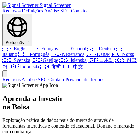
Signal Screener
Recursos
Definições
Análise SEC
Contato
Português
🇺🇸
English
🇫🇷
Français
🇪🇸
Español
🇩🇪
Deutsch
🇮🇹
Italiano
🇵🇹
Português
🇳🇱
Nederlands
🇩🇰
Dansk
🇳🇴
Norsk
🇸🇪
Svenska
🇮🇪
Gaeilge
🇮🇸
Íslenska
🇯🇵
日本語
🇰🇷
한국
어
🇮🇩
Indonesia
🇮🇳
हिन्दी
🇨🇳
中文
Recursos
Análise SEC
Contato
Privacidade
Termos
Aprenda a Investir
na Bolsa
Exploração prática de dados reais do mercado através de
ferramentas interativas e conteúdo educacional. Domine o mercado
com confiança.