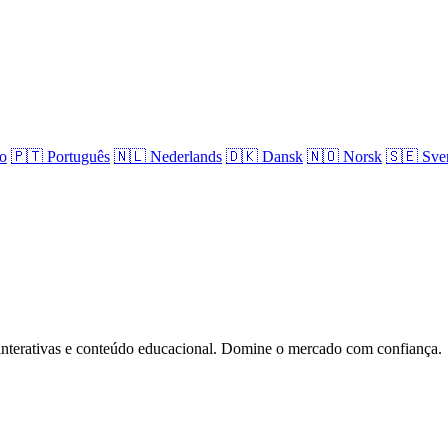
no
🇵🇹
Português
🇳🇱
Nederlands
🇩🇰
Dansk
🇳🇴
Norsk
🇸🇪
Sve
 interativas e conteúdo educacional. Domine o mercado com confiança.