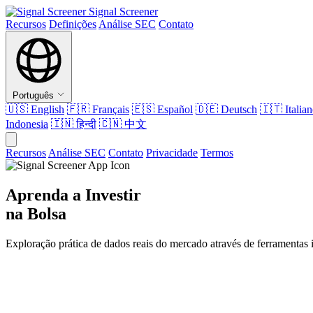
Signal Screener
Recursos
Definições
Análise SEC
Contato
Português
🇺🇸
English
🇫🇷
Français
🇪🇸
Español
🇩🇪
Deutsch
🇮🇹
Italia
Indonesia
🇮🇳
हिन्दी
🇨🇳
中文
Recursos
Análise SEC
Contato
Privacidade
Termos
Aprenda a Investir
na Bolsa
Exploração prática de dados reais do mercado através de ferramentas