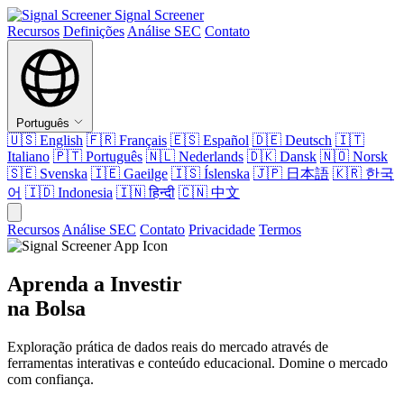
Signal Screener
Recursos
Definições
Análise SEC
Contato
Português
🇺🇸
English
🇫🇷
Français
🇪🇸
Español
🇩🇪
Deutsch
🇮🇹
Italiano
🇵🇹
Português
🇳🇱
Nederlands
🇩🇰
Dansk
🇳🇴
Norsk
🇸🇪
Svenska
🇮🇪
Gaeilge
🇮🇸
Íslenska
🇯🇵
日本語
🇰🇷
한국
어
🇮🇩
Indonesia
🇮🇳
हिन्दी
🇨🇳
中文
Recursos
Análise SEC
Contato
Privacidade
Termos
Aprenda a Investir
na Bolsa
Exploração prática de dados reais do mercado através de
ferramentas interativas e conteúdo educacional. Domine o mercado
com confiança.