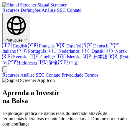
Signal Screener
Recursos
Definições
Análise SEC
Contato
Português
🇺🇸
English
🇫🇷
Français
🇪🇸
Español
🇩🇪
Deutsch
🇮🇹
Italiano
🇵🇹
Português
🇳🇱
Nederlands
🇩🇰
Dansk
🇳🇴
Norsk
🇸🇪
Svenska
🇮🇪
Gaeilge
🇮🇸
Íslenska
🇯🇵
日本語
🇰🇷
한국
어
🇮🇩
Indonesia
🇮🇳
हिन्दी
🇨🇳
中文
Recursos
Análise SEC
Contato
Privacidade
Termos
Aprenda a Investir
na Bolsa
Exploração prática de dados reais do mercado através de
ferramentas interativas e conteúdo educacional. Domine o mercado
com confiança.