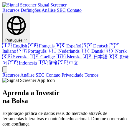
Signal Screener
Recursos
Definições
Análise SEC
Contato
Português
🇺🇸
English
🇫🇷
Français
🇪🇸
Español
🇩🇪
Deutsch
🇮🇹
Italiano
🇵🇹
Português
🇳🇱
Nederlands
🇩🇰
Dansk
🇳🇴
Norsk
🇸🇪
Svenska
🇮🇪
Gaeilge
🇮🇸
Íslenska
🇯🇵
日本語
🇰🇷
한국
어
🇮🇩
Indonesia
🇮🇳
हिन्दी
🇨🇳
中文
Recursos
Análise SEC
Contato
Privacidade
Termos
Aprenda a Investir
na Bolsa
Exploração prática de dados reais do mercado através de
ferramentas interativas e conteúdo educacional. Domine o mercado
com confiança.